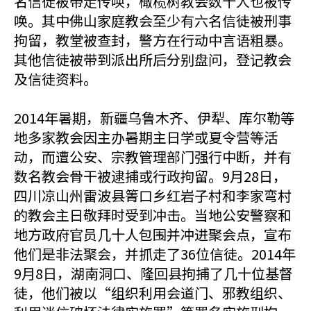
名信徒被带走传唤，橄榄树教会数十人也被传
唤。其中佛山家庭教会至少有六名信徒被刑事
拘留，教堂被查封，警方在行动中言语粗暴。
其他信徒被带到派出所后分别盘问，登记教会
及信徒资料。
2014年暑期，新疆乌鲁木齐、伊犁、库尔勒等
地多家教会因主办暑期主日学或夏令营等活
动，而遭公安、宗教管理部门强行中断，并有
数名教会骨干被逮捕或行政拘留。9月28日，
四川凉山州雷波县箐口乡红岩子村和李家弯村
的教会主日敬拜时受到冲击。当地公安警察和
地方政府官员几十人包围并冲进聚会点，宣布
他们是非法聚会，并抓走了36位信徒。2014年
9月8日，湖南洞口、隆回县拘捕了几十位基督
徒，他们被以“组织利用会道门、邪教组织、