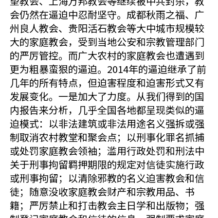
望教会、上海万邦教会等继续被中共封杀，教
会仍然在逼迫中忍耐坚守。成都秋雨之福、广
州良人教会、贵阳活石教会等大中城市规模较
大的家庭教会，受到当地公安和宗教管理部门
的严厉管控。而广大农村的家庭教会也遭遇到
更为粗暴蛮狠的逼迫。2014年的逼迫继承了前
几年的所有特点，但迫害程度和迫害形式又有
发展变化。一是加大了力度。从我们得到的国
内报告来分析，几乎全国各地都呈现类似的逼
迫模式：以非法建筑或非法用途名义强拆或强
制取消农村教堂和聚会点；以刑事化罪名抓捕
或处罚家庭教会领袖；滥用行政处罚和刑法中
关于刑事拘留羁押期限的规定对信徒实施行政
或刑事拘留；以清除邪教的名义迫害教会和信
徒；随意没收家庭教会财产和宗教用品、书
籍；严厉禁止和打击教会主日学和出版物；强