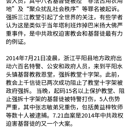
会人员，其中八名基督徒被控“非法占用农用
地”及“聚众扰乱社会秩序”等罪名被起诉。
强拆三江教堂引起了全世界的关注，有些学者
认为这是类似于当年塔利班炸掉巴米扬大佛严
重事件，是中共政权迫害教会和基督徒最有力
的例证。
2014年7月21日凌晨，浙江平阳县地方政府出
动六百名特警、公安和政府人员，来到平阳水
头镇基督教救恩堂，强拆教堂十字架。此前，
教会上千信徒已两次成功阻止了教堂十字架被
政府强拆。 当晚，起码15名以上保护教堂、阻
止强拆十字架的基督徒被特警打伤，5人伤势
严重，其中张志敏弟兄重伤，包括黄益梓牧师
等数十人被逮捕。7.21血案是2014年中共政权
迫害基督徒的又一个大案。