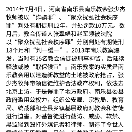
2014年7月4日，河南省南乐县南乐教会张少杰
牧师被以“诈骗罪”、“聚众扰乱社会秩序
罪”判处有期徒刑12年，并处罚款10万元。数
月后，教会传道人张翠娟和赵军领被法院
以“聚众扰乱社会秩序罪”分别判处有期徒刑
18个月和“判一缓一”。2013年南乐教案爆
发，当时有25名教会信徒被刑事拘留，后陆续
释放或被“取保候审”。南乐教案的实质是南
乐教会用以建造新教堂的土地被政府抢占，张
少杰牧师带领信徒维护合法教产权利，依法去
北京上访，于是得罪了地方政府。南乐县委县
政府滥用公权力，组织公安局、宗教局、教育
局、统战部和全县乡镇基层政府对教会和信徒
进行迫害。对基督徒进行截访、威胁、软禁、
黑监狱到殴打外媒记者和律师，制造了令世人