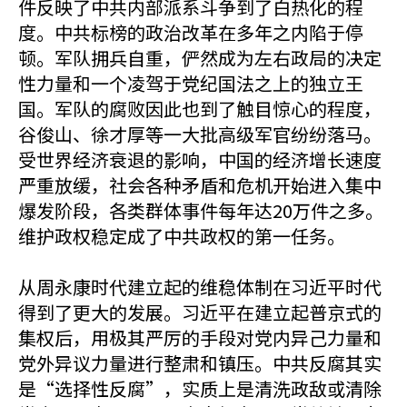
件反映了中共内部派系斗争到了白热化的程
度。中共标榜的政治改革在多年之内陷于停
顿。军队拥兵自重，俨然成为左右政局的决定
性力量和一个凌驾于党纪国法之上的独立王
国。军队的腐败因此也到了触目惊心的程度，
谷俊山、徐才厚等一大批高级军官纷纷落马。
受世界经济衰退的影响，中国的经济增长速度
严重放缓，社会各种矛盾和危机开始进入集中
爆发阶段，各类群体事件每年达20万件之多。
维护政权稳定成了中共政权的第一任务。
从周永康时代建立起的维稳体制在习近平时代
得到了更大的发展。习近平在建立起普京式的
集权后，用极其严厉的手段对党内异己力量和
党外异议力量进行整肃和镇压。中共反腐其实
是“选择性反腐”，实质上是清洗政敌或清除