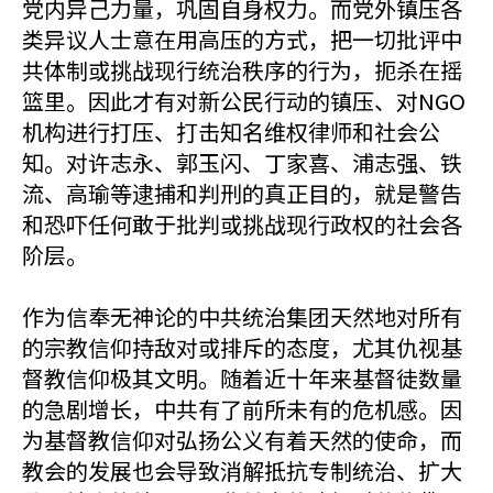
党内异己力量，巩固自身权力。而党外镇压各
类异议人士意在用高压的方式，把一切批评中
共体制或挑战现行统治秩序的行为，扼杀在摇
篮里。因此才有对新公民行动的镇压、对NGO
机构进行打压、打击知名维权律师和社会公
知。对许志永、郭玉闪、丁家喜、浦志强、铁
流、高瑜等逮捕和判刑的真正目的，就是警告
和恐吓任何敢于批判或挑战现行政权的社会各
阶层。
作为信奉无神论的中共统治集团天然地对所有
的宗教信仰持敌对或排斥的态度，尤其仇视基
督教信仰极其文明。随着近十年来基督徒数量
的急剧增长，中共有了前所未有的危机感。因
为基督教信仰对弘扬公义有着天然的使命，而
教会的发展也会导致消解抵抗专制统治、扩大