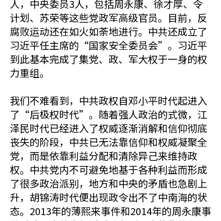
人，中央委员3人，包括周永康、徐才厚、令
计划、苏荣等这些党政军高级官员。目前，反
腐败运动还在如火如荼地进行。中共还成立了
习近平任主席的“国家安全委员会”。习近平
到此基本完成了集党、政、军大权于一身的权
力重组。
我们不难看到，中共政权自邓小平时代起进入
了“后极权时代”。随着强人政治的式微，江
泽民时代已经进入了权威逐渐消解和信仰彻底
丧失的阶段，中共已无法靠信仰和权威凝聚全
党，而是依靠利益分配和清除异己来维持政
权。中共党内不可避免地基于各种利益而形成
了很多政治派别，地方和中央的矛盾也急剧上
升，胡锦涛时代便出现政令出不了中南海的状
态。2013年的薄熙来事件和2014年的周永康事