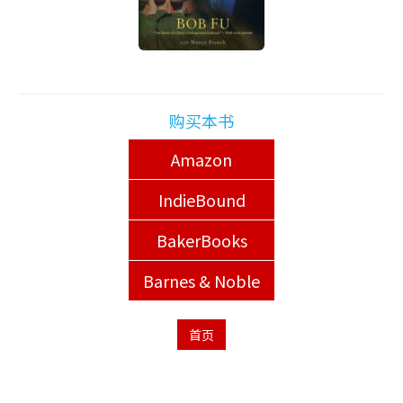
购买本书
Amazon
IndieBound
BakerBooks
Barnes & Noble
首页