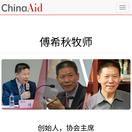
T
o
g
g
l
傅希秋牧师
e
n
a
v
i
g
a
t
i
o
n
创始人，协会主席