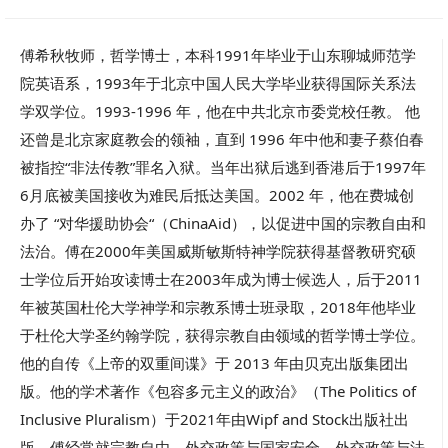
傅希秋牧师，哲学博士，本科1991年毕业于山东聊城师范学
院英语系，1993年于北京中国人民大学毕业获得国际关系法
学双学位。1993-1996 年，他在中共北京市委党校任教。 他
还曾是北京家庭教会的领袖，直到 1996 年中他和妻子蔡伯春
被指控“非法传教”罪名入狱。当年出狱后逃到香港后于1997年
6月底被美国接收为难民后抵达美国。2002 年，他在费城创
办了 “对华援助协会“（ChinaAid），以促进中国的宗教自由和
法治。傅在2000年美国威斯敏斯特神学院获得基督教研究硕
士学位后开始攻读博士在2003年成为博士候选人，后于2011
年被英国杜伦大学神学和宗教系博士班录取，2018年他毕业
于杜伦大学圣约翰学院，获得宗教自由领域的哲学博士学位。
他的自传《上帝的双重间谍》于 2013 年由贝克出版集团出
版。他的学术著作《包容多元主义的政治》（The Politics of
Inclusive Pluralism）于2021年由Wipf and Stock出版社出
版。傅经常就宗教自由、外交政策与国家安全、外交政策与法