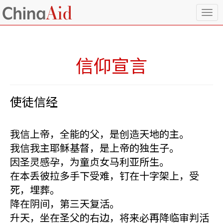
T
o
g
g
l
信仰宣言
e
n
a
v
使徒信经
i
g
a
我信上帝，全能的父，是创造天地的主。
t
i
我信我主耶稣基督，是上帝的独生子。
o
因圣灵感孕，为童贞女马利亚所生。
n
在本丢彼拉多手下受难，钉在十字架上，受
死，埋葬。
降在阴间，第三天复活。
升天，坐在圣父的右边，将来必再降临审判活