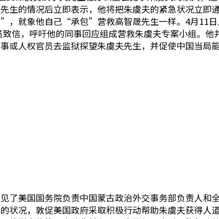
夫先生的情况后立即表示，他将把朱虞夫的紧急状况立即
”，就象他自己“承包”营救高智晟先生一样。4月11日
他议员致信，呼吁他的同事回应组成营救朱虞夫专案小组。
领事或人权官员去监狱探望朱虞夫先生，并促使中国当局
会见了美国国务院负责中国蒙古政治外交事务部负责人和
急的状况，敦促美国政府采取积极行动帮助朱虞夫获得人