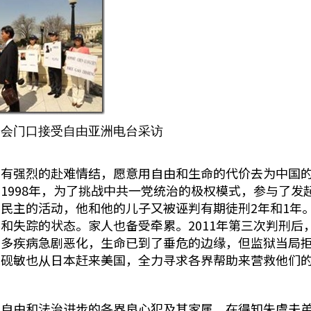
国会门口接受自由亚洲电台采访
有强烈的赴难情结，愿意用自由和生命的代价去为中国的自
1998年，为了挑战中共一党统治的极权模式，参与了发
民主的活动，他和他的儿子又被诬判有期徒刑2年和1年
和失踪的状态。家人也备受牵累。2011年第三次判刑后
许多疾病急剧恶化，生命已到了垂危的边缘，但监狱当局
朱砚敏也从日本赶来美国，全力寻求各界帮助来营救他们
仰自由和法治进步的各界良心犯及其家属。在得知朱虞夫