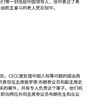
他们带一封信给中国领导人，信中表达了希
自由民主奋斗的老人死在狱中。
员。CECC是处理中国人权等问题的国会政
代表现任主席施罗德.布朗参议员和副主席史
直关注着有关朱虞夫的案件，并有专人负责这个案子。他们机
立即向两位共同主席参议员布朗先生和众议