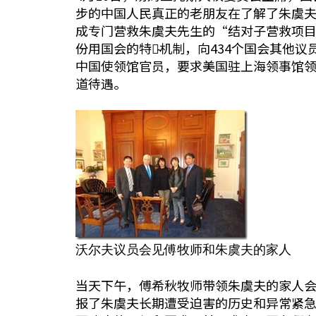
步的中国人民真正的老朋友在了解了朱虞
成专门营救朱虞夫先生的“结对子营救项目
份用国会的特殊̴机制，向434个国会其
中国使领馆官员，要求美国驻上海领事馆
道待遇。
沃尔夫议员会见傅牧师和朱虞夫的家人
当天下午，傅希秋牧师带领朱虞夫的家人
报了朱虞夫长期遭受迫害的历史和异常紧