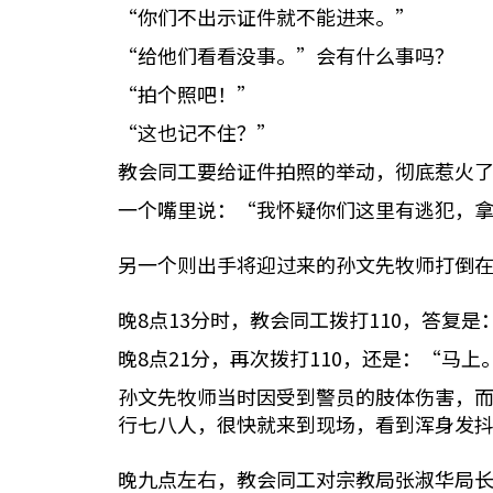
“你们不出示证件就不能进来。”
“给他们看看没事。”会有什么事吗？
“拍个照吧！”
“这也记不住？”
教会同工要给证件拍照的举动，彻底惹火
一个嘴里说：“我怀疑你们这里有逃犯，
另一个则出手将迎过来的孙文先牧师打倒
晚8点13分时，教会同工拨打110，答复
晚8点21分，再次拨打110，还是：“马
孙文先牧师当时因受到警员的肢体伤害，
行七八人，很快就来到现场，看到浑身发
晚九点左右，教会同工对宗教局张淑华局