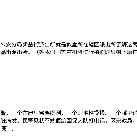
区公安分局新基街派出所就是教堂所在辖区派出所了解这
新基街派出所。（等我们回去拿相机进行拍照时只剩下辆
民警，一个在屋里骂骂咧咧，一个则推推搡搡。一个嘴里
心脏病发，民警见状不妙便给国保大队打电话，区宗教局
医院”。