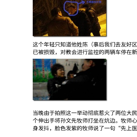
这个年轻只知道他姓陈（事后我们去友好
已被损毁，对教会进行监控的两辆车停在
当晚由于拍照这一举动彻底惹火了两位大
个伸出手将孙文先牧师打坐在炕边。牧师
身发抖，脸色发紫的牧师说了一句“先上