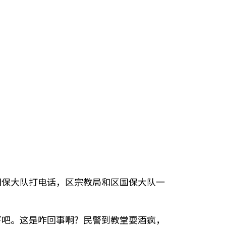
国保大队打电话，区宗教局和区国保大队一
下吧。这是咋回事啊？民警到教堂耍酒疯，