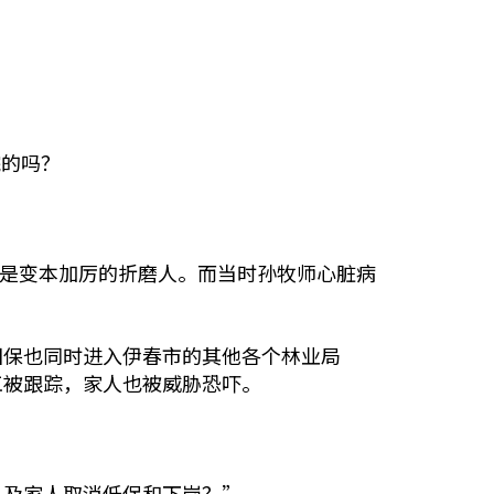
院的吗？
直是变本加厉的折磨人。而当时孙牧师心脏病
国保也同时进入伊春市的其他各个林业局
工被跟踪，家人也被威胁恐吓。
）及家人取消低保和下岗？”