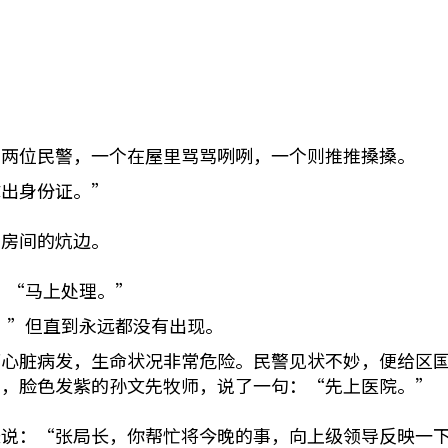
了两位民警，一个在屋里骂骂咧咧，一个则推推搡搡。
拿出身份证。”
在房间的炕边。
是：“马上处理。”
上。”但直到永远都没有出现。
而心脏病发，生命状况非常危险。民警见状不妙，便给区
抖，脸色发紫的孙文先牧师，说了一句：“先上医院。”
长说：“张局长，你帮忙将今晚的事，向上级领导反映一