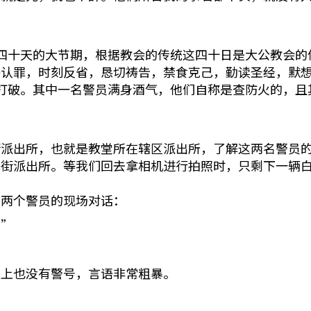
会为期四十天的大节期，根据教会的传统这四十日是大公教
认罪，时刻反省，恳切祷告，禁食克己，勤读圣经，默想
打破。其中一名警员满身酒气，他们自称是查防火的，且
街派出所，也就是教堂所在辖区派出所，了解这两名警员
基街派出所。等我们回去拿相机进行拍照时，只剩下一辆
那两个警员的现场对话：
！”
服上也没有警号，言语非常粗暴。