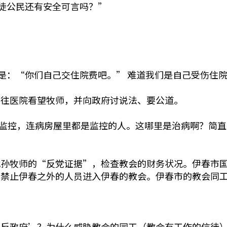
督徒公民还有安全可言吗？”
情是：“你们自己交住院费吧。” 难道我们是自己受伤住
前往医院看望牧师，并向政府讨说法、要公道。
全天监控，连病房屋里都是监控的人。这哪里是治病啊？简
找孙牧师的“反党证据”，检查教会的财务状况。伊春市
，禁止伊春之外的人员进入伊春的教会。伊春市的教会同
党反政府’？为什么威胁教会的同工（教会有工作的信徒