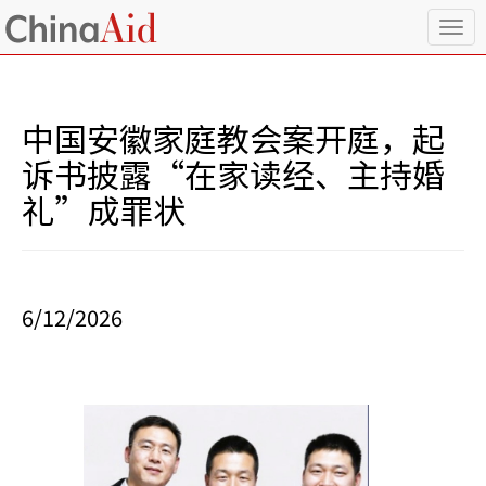
T
o
g
g
l
中国安徽家庭教会案开庭，起
e
n
诉书披露“在家读经、主持婚
a
礼”成罪状
v
i
g
a
t
i
6/12/2026
o
n