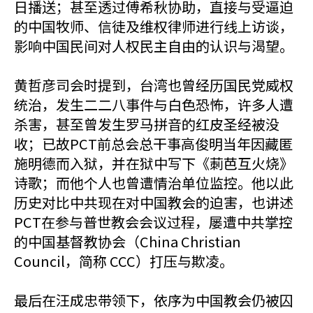
日播送；甚至透过傅希秋协助，直接与受逼迫
的中国牧师、信徒及维权律师进行线上访谈，
影响中国民间对人权民主自由的认识与渴望。
黄哲彦司会时提到，台湾也曾经历国民党威权
统治，发生二二八事件与白色恐怖，许多人遭
杀害，甚至曾发生罗马拼音的红皮圣经被没
收；已故PCT前总会总干事高俊明当年因藏匿
施明德而入狱，并在狱中写下《莿芭互火烧》
诗歌；而他个人也曾遭情治单位监控。他以此
历史对比中共现在对中国教会的迫害，也讲述
PCT在参与普世教会会议过程，屡遭中共掌控
的中国基督教协会（China Christian
Council，简称 CCC）打压与欺凌。
最后在汪成忠带领下，依序为中国教会仍被囚