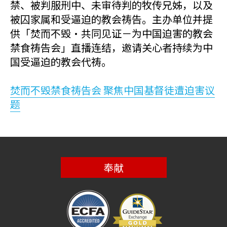
禁、被判服刑中、未审待判的牧传兄姊，以及
被囚家属和受逼迫的教会祷告。主办单位并提
供「焚而不毁・共同见证－为中国迫害的教会
禁食祷告会」直播连结，邀请关心者持续为中
国受逼迫的教会代祷。
焚而不毁禁食祷告会 聚焦中国基督徒遭迫害议
题
奉献