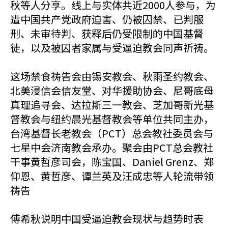
秋等人分享。线上与实体共近2000人参与，为
遭中国共产党政府迫害、仍被囚禁、已判服
刑、未审待判、获释后仍受限制的中国基督
徒，以及被囚者家属与受逼迫教会同声祈祷。
这场禁食祷告会由锡安教会、秋雨圣约教会、
北美浸信会信友堂、对华援助协会、尼哥底母
真理追寻会、达拉斯三一教会、芝加哥新光基
督教会与纽约晨光基督教会等单位共同主办，
台湾基督长老教会（PCT）总会教社委员会与
七星中会济南教会承办。聚会由PCT总会教社
干事黄哲彦司会，陈宝国、Daniel Grenz、郑
仰恩、黄哲彦、谭兰英及汪成忠等人轮流带领
祷告
傅希秋说明中国受逼迫教会现状与趋势时表