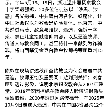
示，今年5月18、19日，浙江温州雅杨家教会
十字架遭强拆，20多位信徒被以「涉黑、涉
恶」名义拘捕，中共藉由污名化、妖魔化，让
中国社会误以为教会是危险群体。他直言，中
共透过污蔑、敌意与歧视、逼迫，强拆十字
架、禁止儿童接触信仰内容，以及逼迫牧师、
传道人与教会同工，甚至将什一奉献列为诈骗
罪，将山西临汾金登台教会牧师杨荣丽重判15
年。
陈彪在现场讲述秋雨圣约教会为何会屡遭中共
逼迫，牧师王怡及重要同工遭判刑关押；刘春
丽则透过影像，说明北京锡安教会从2007年建
堂、2018年仅因拒绝在教会装人脸辨识摄像头
便遭取缔，2020年透过网路传福音，在2025年
10月9日遭遇大逼迫，中共在中国8省县跨12个