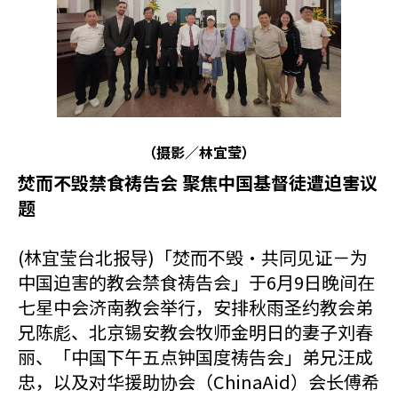
（摄影／林宜莹）
焚而不毁禁食祷告会 聚焦中国基督徒遭迫害议
题
(林宜莹台北报导)「焚而不毁・共同见证－为
中国迫害的教会禁食祷告会」于6月9日晚间在
七星中会济南教会举行，安排秋雨圣约教会弟
兄陈彪、北京锡安教会牧师金明日的妻子刘春
丽、「中国下午五点钟国度祷告会」弟兄汪成
忠，以及对华援助协会（ChinaAid）会长傅希