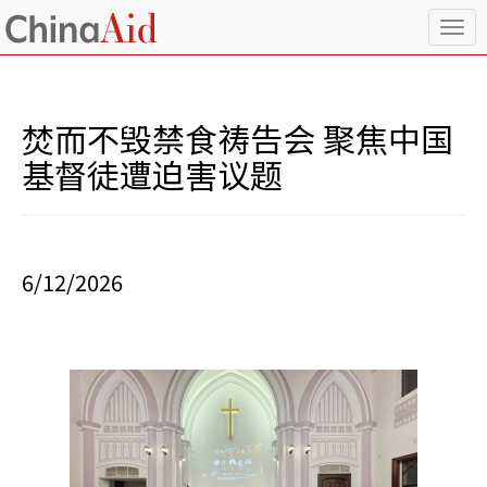
T
o
g
g
l
焚而不毁禁食祷告会 聚焦中国
e
n
基督徒遭迫害议题
a
v
i
g
a
6/12/2026
t
i
o
n