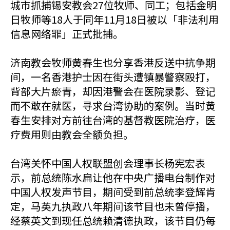
城市抓捕锡安教会27位牧师、同工；包括金明
日牧师等18人于同年11月18日被以「非法利用
信息网络罪」正式批捕。
济南教会牧师黄春生也分享香港反送中抗争期
间，一名香港护士因在街头遭镇暴警察殴打，
背部大片瘀青，却因港警会在医院录影、登记
而不敢在就医，寻求台湾协助的案例。当时黄
春生安排对方前往台湾的基督教医院治疗，医
疗费用则由教会全额负担。
台湾关怀中国人权联盟创会理事长杨宪宏表
示，前总统陈水扁让他在中央广播电台制作对
中国人权发声节目，期间受到前总统李登辉肯
定，马英九执政八年期间该节目也未曾停播，
经蔡英文到现任总统赖清德执政，该节目仍每