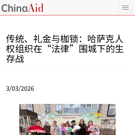
T
o
g
g
l
传统、礼金与枷锁：哈萨克人
e
n
权组织在“法律”围城下的生
a
存战
v
i
g
a
t
i
3/03/2026
o
n