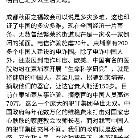
成都秋雨之福教会可以说是多灾多难，这也印
证了中国的多灾多难。现在全国经济一片萧
条。无数曾经繁荣的街道现在是一家挨一家倒
闭的铺面。电信诈骗施虐20年。柬埔寨有200
多个中国人建设的电诈园。除了电诈中国人
外，还发展到电诈印度、欧美。中国有名的医
院纷纷在柬埔寨开展“生命科学研究”，就是
将健康的中国人，甚至儿童，拐骗到柬埔寨，
摘取他们的器官，让达官贵人能活150岁。目
前在柬埔寨从事诈骗、摘器官的中国人员高达
70万。这么一个庞大的犯罪集团举世无双。中
国政府每年花数万亿的维稳费来打击对国家忠
心耿耿的家庭教会牧师长老，而对戕害中国人
的犯罪集团充耳不闻。我们的政府既是敌基
督，又在敌人民。在这种背景下，李英强长老