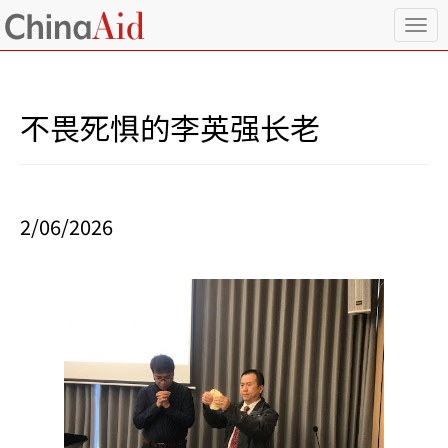
T
o
g
g
l
不畏死惧的李英强长老
e
n
a
v
i
2/06/2026
g
a
t
i
o
n