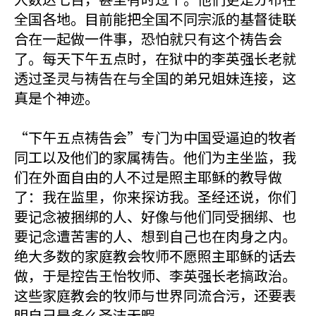
全国各地。目前能把全国不同宗派的基督徒联
合在一起做一件事，恐怕就只有这个祷告会
了。每天下午五点时，在狱中的李英强长老就
透过圣灵与祷告在与全国的弟兄姐妹连接，这
真是个神迹。
“下午五点祷告会”专门为中国受逼迫的牧者
同工以及他们的家属祷告。他们为主坐监，我
们在外面自由的人不过是照主耶稣的教导做
了：我在监里，你来探访我。圣经还说，你们
要记念被捆绑的人、好像与他们同受捆绑、也
要记念遭苦害的人、想到自己也在肉身之内。
绝大多数的家庭教会牧师不愿照主耶稣的话去
做，于是控告王怡牧师、李英强长老搞政治。
这些家庭教会的牧师与世界同流合污，还要表
明自己是多么圣洁无暇。