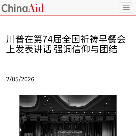
T
o
g
g
l
川普在第74届全国祈祷早餐会
e
n
上发表讲话 强调信仰与团结
a
v
i
g
a
2/05/2026
t
i
o
n