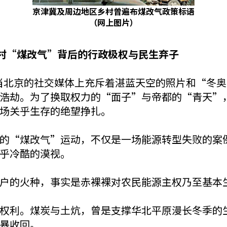
京津冀及周边地区乡村曾遍布煤改气政策标语
（网上图片）
村“煤改气”背后的行政极权与民生弃子
冬，当北京的社交媒体上充斥着湛蓝天空的照片和“
浩劫。为了换取权力的“面子”与帝都的“青天”
场关乎生存的绝望挣扎。
的“煤改气”运动，不仅是一场能源转型失败的案
乎冷酷的漠视。
户的火种，事实是赤裸裸对农民能源主权乃至基本
权利。煤炭与土炕，曾是支撑华北平原漫长冬季的
暴收回。