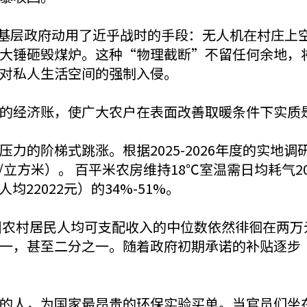
河北基层政府动用了近乎战时的手段：无人机在村庄上
大锤砸毁煤炉。这种“物理截断”不留任何余地，
对私人生活空间的强制入侵。
的经济账，使广大农户在表面改善取暖条件下实质
的阶梯式跳涨。根据2025-2026年度的实地调研，河
/立方米）。 百平米农房维持18℃室温需日均耗气20-
均22022元）的34%-51%。
中国农村居民人均可支配收入的中位数依然徘徊在两
一，甚至二分之一。随着政府初期承诺的补贴逐步
的人，为国家最昂贵的环保实验买单。当官员们坐在