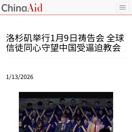
T
o
g
g
l
洛杉矶举行1月9日祷告会 全球
e
n
信徒同心守望中国受逼迫教会
a
v
i
g
a
1/13/2026
t
i
o
n