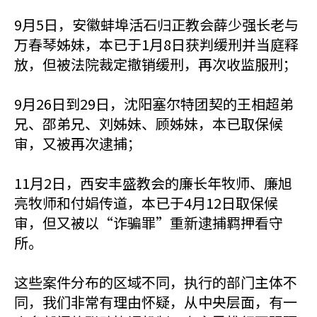
9月5日，安徽蚌埠活石归正教会薛少强长老与
万春琴姊妹，本已于1月8日获判缓刑并当庭释
放，但被法院裁定撤销缓刑，再次收监服刑；
9月26日到29日，沈阳塞尔特团契的王相超弟
兄、邵弟兄、刘姊妹、顾姊妹，本已取保候
审，又被再次逮捕；
11月2日，西安丰盛教会的廉长年牧师、廉旭
亮牧师和付娟传道，本已于4月12日取保候
审，但又被以“诈骗罪”重新逮捕羁押看守
所。
这些案件分布的区域不同，执行的部门主体不
同，我们非常有理由怀疑，从中央层面，有一