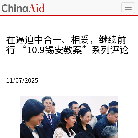
T
o
g
g
l
在逼迫中合一、相爱，继续前
e
n
行 “10.9锡安教案”系列评论
a
v
i
g
a
11/07/2025
t
i
o
n