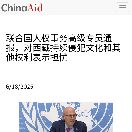
T
o
g
g
l
联合国人权事务高级专员通
e
n
报，对西藏持续侵犯文化和其
a
他权利表示担忧
v
i
g
a
t
i
6/18/2025
o
n