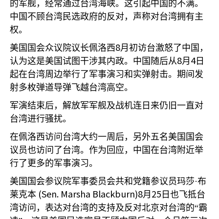
的军舰，经常通过台湾海峡。这引起中国的不满。
中国不顾台湾民选政府的反对，声称对台湾拥有主
权。
8
美国国会众议院议长佩洛西
月初访台激怒了中国，
8
4
认为这是美国试图干涉其内政。中国随后从
月
日
起在台湾周边举行了军事演习和实弹射击。期间发
射多枚弹道导弹飞越台湾高空。
军演结束后，解放军军舰及战机连日来仍旧一直对
台湾进行骚扰。
在佩洛西访问台湾大约一周后，另外五名美国国会
议员也访问了台湾。作为回应，中国在台湾附近举
行了更多的军事演习。
美国国会参议院军事委员会共和党籍参议员玛莎·布
(Sen. Marsha Blackburn)8
25
莱克本
月
日也飞抵台
湾访问，表达对台湾的支持及反对北京对台湾的“霸