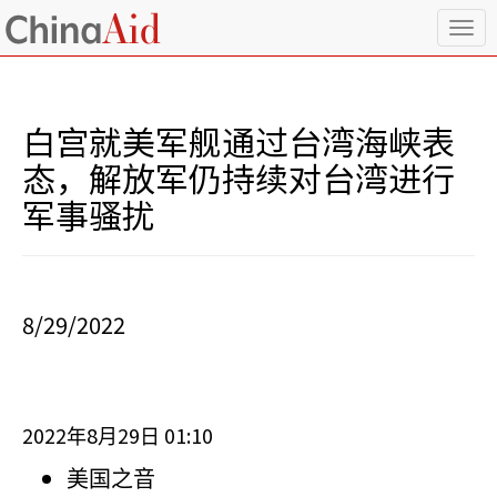
T
o
g
g
l
白宫就美军舰通过台湾海峡表
e
n
态，解放军仍持续对台湾进行
a
军事骚扰
v
i
g
a
t
i
8/29/2022
o
n
2022
8
29
01:10
年
月
日
美国之音