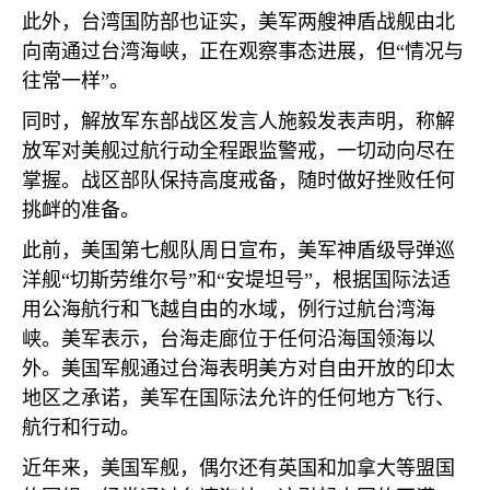
此外，台湾国防部也证实，美军两艘神盾战舰由北
向南通过台湾海峡，正在观察事态进展，但“情况与
往常一样”。
同时，解放军东部战区发言人施毅发表声明，称解
放军对美舰过航行动全程跟监警戒，一切动向尽在
掌握。战区部队保持高度戒备，随时做好挫败任何
挑衅的准备。
此前，美国第七舰队周日宣布，美军神盾级导弹巡
洋舰“切斯劳维尔号”和“安堤坦号”，根据国际法适
用公海航行和飞越自由的水域，例行过航台湾海
峡。美军表示，台海走廊位于任何沿海国领海以
外。美国军舰通过台海表明美方对自由开放的印太
地区之承诺，美军在国际法允许的任何地方飞行、
航行和行动。
近年来，美国军舰，偶尔还有英国和加拿大等盟国