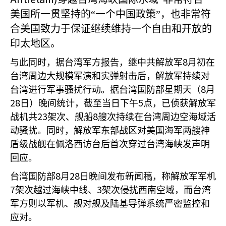
美国所一贯坚持的“一个中国政策”，也非常符
合美国致力于保证继续维持一个自由和开放的
印太地区。
8
与此同时，据台湾军方报告，继中共解放军
月初在
台湾周边大规模军演和实弹射击后，解放军持续对
8
台湾进行军事骚扰行动。据台湾国防部星期天（
月
28
5
日）晚间统计，截至当日下午
点，已侦获解放军
23
8
战机共
架次、舰船
艘次持续在台湾周边空海域活
动骚扰。同时，解放军东部战区对美国海军两艘神
盾级战舰在佩洛西访台后首次穿过台湾海峡发声明
回应。
8
28
台湾国防部
月
日晚间发布新闻稿，称解放军军机
7
3
架次越过海峡中线、
架次侵扰西南空域，而台湾
军方则以军机、舰对舰及陆基导弹系统严密监控和
应对。