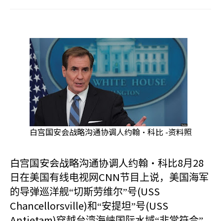
白宫国安会战略沟通协调人约翰·科比 -资料照
白宫国安会战略沟通协调人约翰·科比8
28
月
CNN
日在美国有线电视网
节目上说，美国海军
(USS
的导弹巡洋舰“切斯劳维尔”号
Chancellorsville)
(USS
和“安提坦”号
Antietam)
穿越台湾海峡国际水域“非常符合”