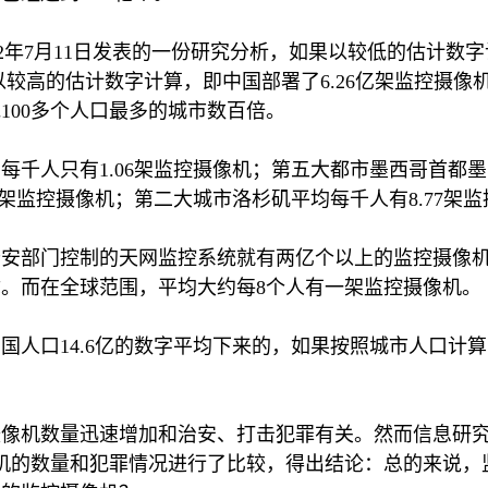
2
年
7
月
11
日发表的一份研究分析，如果以较低的估计数字
以较高的估计数字计算，即中国部署了
6.26
亿架监控摄像
他
100
多个人口最多的城市数百倍。
均每千人只有
1.06
架监控摄像机；第五大都市墨西哥首都墨
架监控摄像机；第二大城市洛杉矶平均每千人有
8.77
架监
公安部门控制的天网监控系统就有两亿个以上的监控摄像
你。而在全球范围，平均大约每
8
个人有一架监控摄像机。
中国人口
14.6
亿的数字平均下来的，如果按照城市人口计算
摄像机数量迅速增加和治安、打击犯罪有关。然而信息研
机的数量和犯罪情况进行了比较，得出结论：总的来说，