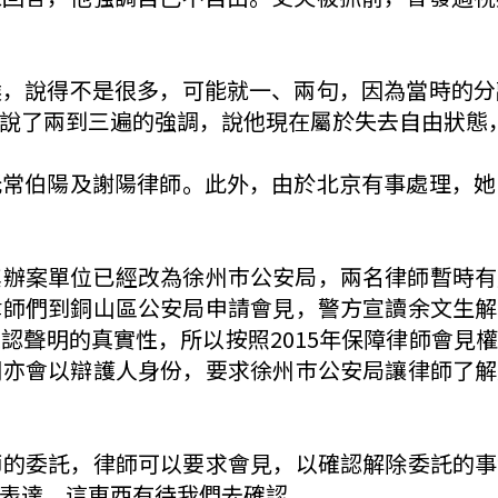
候，說得不是很多，可能就一、兩句，因為當時的分
說了兩到三遍的強調，說他現在屬於失去自由狀態
託常伯陽及謝陽律師。此外，由於北京有事處理，她
其辦案單位已經改為徐州巿公安局，兩名律師暫時有
律師們到銅山區公安局申請會見，警方宣讀余文生解
認聲明的真實性，所以按照2015年保障律師會見
們亦會以辯護人身份，要求徐州巿公安局讓律師了解
師的委託，律師可以要求會見，以確認解除委託的事
表達，這東西有待我們去確認