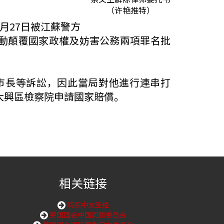
（许艳推特）
月27日被江蘇警方
煽動顛覆國家政權及妨害公務兩項罪名批
及巿長等訴訟，因此當局對他進行連串打
巿大興區檢察院申請國家賠償。
相关链接
购买中文圣经
美国国会中国问题委员会