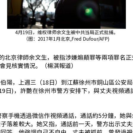
4月19日，维权律师余文生被中共当局正式批捕。
（图：2017年1月北京,Fred Dufour/AFP)
709案件的北京律師余文生，被指涉嫌煽顛罪等兩項罪
會見核實情況。（楊淇報道）
伯陽，上週三（18日）到江蘇徐州巿銅山區公安
19日)，許艷在徐州巿警方安排下，與丈夫視頻
警察手機透過微信作視頻通話，通話約5分鐘，她
樣子落差較大。她又指，通話前一天，警方出示丈夫
様回答，他強調自己不自由。丈夫被抓前，曾發過視