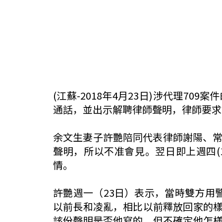
(江蘇-2018年4月23日)涉代理
通話，並出示解聘律師聲明，律師要求
余文生妻子許艷陪同代表律師謝陽、常
聲明，所以不准會見。翌日即上週四(
情。
許艷週一（23日）表示，當時雙方用
以前長和凌亂，相比以前釋放回家的
該份聲明是否他寫的，但不確定他怎