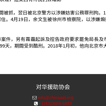
學期間被抓，翌日被北京警方以涉嫌妨害公務罪刑拘。1
住。4月19日，余文生被徐州巿檢察院，以涉嫌
全璋案件，另有霧霾起訴及控告政府要求罷免局長
9天，期間受到酷刑。2018年1月初，他向北京
对华援助协会
info@chinaaid.org
+1(432)689-6985