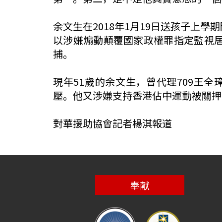
余文生在2018年1月19日送孩子上
以涉嫌煽動顛覆國家政權罪指定監視居
捕。
現年51歲的余文生，曾代理709王
壓。他又涉嫌支持香港佔中運動被關押9
對華援助協會記者楊淇報道
奉献