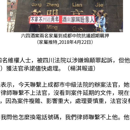
六四酒案兩名家屬到成都中院抗議超期羈押
（家屬推特,2018年4月22日）
」的四名維權人士，被四川法院以涉嫌煽顛罪起訴，但
日）獲法官承諾儘快處理。（楊淇報道）
艷表示，今天聯繫上成都巿中級法院的辦案法官，她
前律師聯繫不上法官，沒看到案件延期的文件，現在
，因為案件複雜、影響重大，處理要慎重，法官沒
，我問他怎麼換電話號碼，我們律師聯繫不上他。他