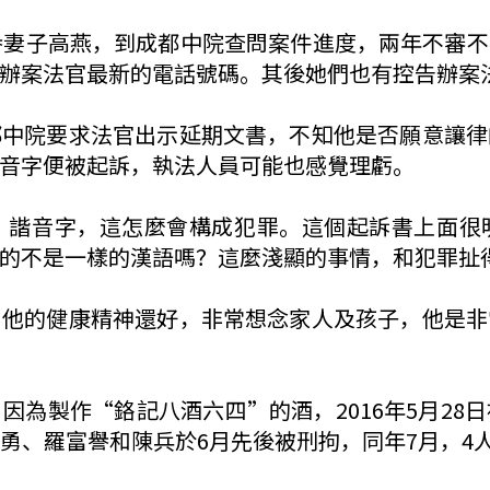
譽妻子高燕，到成都中院查問案件進度，兩年不審
辦案法官最新的電話號碼。其後她們也有控告辦案
都中院要求法官出示延期文書，不知他是否願意讓律
音字便被起訴，執法人員可能也感覺理虧。
、諧音字，這怎麼會構成犯罪。這個起訴書上面很
的不是一樣的漢語嗎？這麼淺顯的事情，和犯罪扯
，他的健康精神還好，非常想念家人及孩子，他是非
因為製作“鉻記八酒六四”的酒，2016年5月28
、羅富譽和陳兵於6月先後被刑拘，同年7月，4人