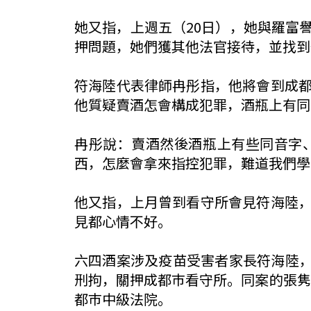
她又指，上週五（20日），她與羅富
押問題，她們獲其他法官接待，並找到
符海陸代表律師冉彤指，他將會到成
他質疑賣酒怎會構成犯罪，酒瓶上有同
冉彤說：賣酒然後酒瓶上有些同音字
西，怎麼會拿來指控犯罪，難道我們學
他又指，上月曾到看守所會見符海陸
見都心情不好。
六四酒案涉及疫苗受害者家長符海陸，
刑拘，關押成都巿看守所。同案的張隽勇
都巿中級法院。