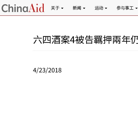
关于
新闻
运动
参与事工
六四酒案4被告羈押兩年
4/23/2018