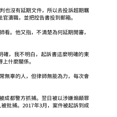
不判也沒有延期文件，所以去投訴超期羈
法官瀆職，並把控告書投到郵箱。
師看。他又指，不清楚為何延期開審，
明確，我不明白，起訴書這麼明確的東
得上什麼關係。
常無辜的人，但律師無能為力，每次會
日被成都警方抓捕。翌日被以涉嫌煽顛罪
被批捕。2017年3月，案件被起訴到成