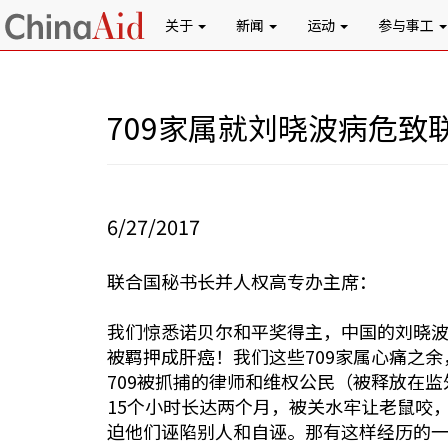
关于
新闻
运动
参与事工
709家属就刘晓波病危致
6/27/2017
联合国秘书长并人权高专办主席：
我们惊悉诺贝尔和平奖得主，中国的刘晓
被羁押成肝癌！我们这些709家属心痛之
709被抓捕的律师和维权公民（被释放在
15个小时长达两个月，被关水牢让老鼠咬，
迫他们诬陷别人和自诬。那有这样经历的