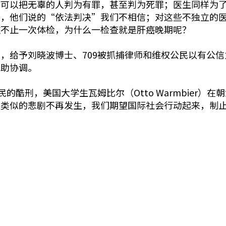
，可以把无辜的人判为有罪，甚至判为死罪；医生同样为
官，他们说的“依法判决”我们不相信；对这些不独立的
过不止一次体检，为什么一检查就是肝癌晚期呢？
，给予刘晓波博士、709被抓捕律师和维权公民以有公
帮助协调。
的酷刑，美国大学生瓦姆比尔（Otto Warmbier
望类似的悲剧不再发生，我们期望国际社会行动起来，制