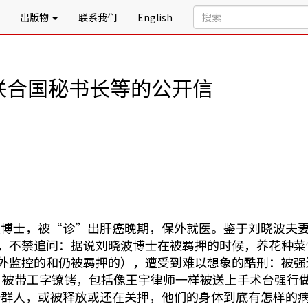
出版物
联系我们
English
联合国秘书长等的公开信
波博士，被“诊”出肝癌晚期，保外就医。鉴于刘晓波夫
余，不禁追问：据说刘晓波博士在被羁押的时候，养花种菜
监外监控的和仍被羁押的），遭受到难以想象的酷刑：被
被带工字镣铐，包括像王宇律师一样被送上手术台强行做手术
一群人，或被释放或还在关押，他们的身体到底有怎样的