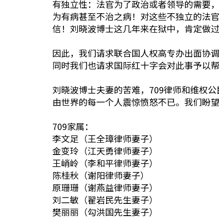
有独立性：法官为了政治或者领导的需要
为有病甚至不治之病！对这些不独立的法
信！刘晓波博士这几年来在狱中，肯定做
因此，我们请求联合国人权高专办出面协调
同时我们也请求国际红十字会对此事予以
刘晓波博士夫妻的苦难，709律师和维权公民
由世界的每一个人震惊愤怒不已。我们盼
709家属：
李文足（王全璋律师妻子）
金变玲（江天勇律师妻子）
王峭岭（李和平律师妻子）
陈桂秋（谢阳律师妻子）
原珊珊（谢燕益律师妻子）
刘二敏（翟岩民先生妻子）
樊丽丽（勾洪国先生妻子）