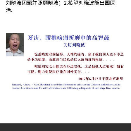
刘晓波团聚并照顾晓波；2.希望刘晓波能出国医
治。