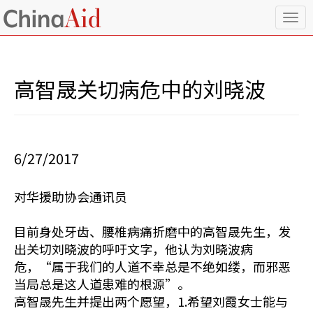
T
o
g
g
l
高智晟关切病危中的刘晓波
e
n
a
v
i
6/27/2017
g
a
t
对华援助协会通讯员
i
o
n
目前身处牙齿、腰椎病痛折磨中的高智晟先生，发
出关切刘晓波的呼吁文字，他认为刘晓波病
危，“属于我们的人道不幸总是不绝如缕，而邪恶
当局总是这人道患难的根源”。
高智晟先生并提出两个愿望，1.希望刘霞女士能与