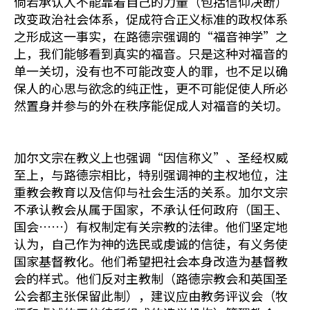
倘若承认人不能靠着自己的力量（包括信仰决断）
改变政治社会体系，促成符合正义标准的政权体系
之形成这一事实，在路德宗强调的“福音神学”之
上，我们能够看到真实的福音。只是这种对福音的
单一关切，没有也不可能改变人的罪，也不足以确
保人的心思与欲念的纯正性，更不可能促使人所必
然置身并参与的外在秩序能促成人对福音的关切。
加尔文宗在教义上也强调“因信称义”、圣经权威
至上，与路德宗相比，特别强调神的主权地位，注
重教会教育以及信仰与社会生活的关系。加尔文宗
不承认教会从属于国家，不承认任何政府（国王、
国会……）有权制定有关宗教的法律。他们坚定地
认为，自己作为神的选民或虔诚的信徒，有义务使
国家基督教化。他们希望把社会本身改造为基督教
会的样式。他们反对主教制（路德宗教会和英国圣
公会都主张保留此制），建议应由教务评议会（牧