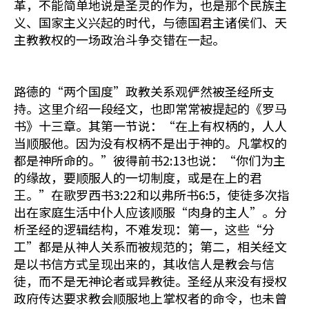
革，不能简单地说是圣灵的作为，也是那个民族主
义、国家主义兴起的时代，与德国君主诸侯们、天
主教教权的一场政治斗争交错在一起。
路德的“两个国度”政教关系观俨然被圣经所支
持。这里介绍一段经文，也即常常被提起的《罗马
书》十三章。其第一节说：“在上有权柄的，人人
当顺服他。因为没有权柄不是出于神的。凡掌权的
都是神所命的。”彼得前书2:13也说：“你们为主
的缘故，要顺服人的一切制度，或是在上的君
王。”在歌罗西书3:22和以弗所书6:5，使徒多次指
出在家庭生活中仆人应该顺服“肉身的主人”。分
析圣经的逻辑结构，不难发现：第一，这些“分
工”都是从神人关系而被规范的；第二，相关经文
是以书信方式呈现出来的，其收信人是教会与信
徒，而不是无神论者或异教徒。圣经从来没有授权
政府传达要求教会顺服地上掌权者的命令，也未曾