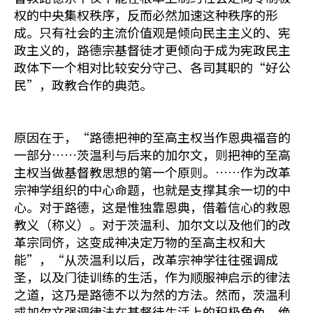
权的中央集权秩序，反而必然加速这种秩序的形
成。只有社会的主流价值观是倾向民主主义的、宪
政主义的，路德宗基督徒才更倾向于成为宪政民主
政体下一个相对比较安分守己、各司其职的“好公
民”，政教合作的典范。
原因在于，“路德把神的至高主权当作恩典福音的
一部分……茨温利与后来的加尔文，则把神的至高
主权当做基督教思想的第一个原则。……作为改革
宗神学组织的中心命题，也就是支撑其余一切的中
心。对于路德，这是惟独靠恩典，借着信心的救恩
教义（称义）。对于茨温利、加尔文以及他们的改
革宗同侪，这变成神决定万物的至高主权和大
能”，“从茨温利以后，改革宗神学往往强调成
圣，以及门徒训练的生活，作为顺服神启示的律法
之道，这乃是路德不以为然的方法。然而，茨温利
或加尔文强调律法在基督徒生活上的积极角色，绝