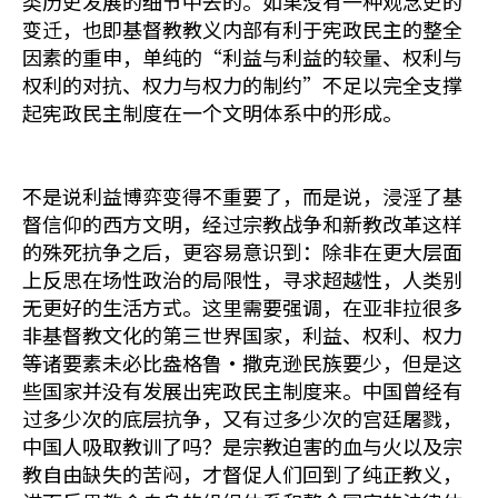
类历史发展的细节中去的。如果没有一种观念史的
变迁，也即基督教教义内部有利于宪政民主的整全
因素的重申，单纯的“利益与利益的较量、权利与
权利的对抗、权力与权力的制约”不足以完全支撑
起宪政民主制度在一个文明体系中的形成。
不是说利益博弈变得不重要了，而是说，浸淫了基
督信仰的西方文明，经过宗教战争和新教改革这样
的殊死抗争之后，更容易意识到：除非在更大层面
上反思在场性政治的局限性，寻求超越性，人类别
无更好的生活方式。这里需要强调，在亚非拉很多
非基督教文化的第三世界国家，利益、权利、权力
等诸要素未必比盎格鲁·撒克逊民族要少，但是这
些国家并没有发展出宪政民主制度来。中国曾经有
过多少次的底层抗争，又有过多少次的宫廷屠戮，
中国人吸取教训了吗？是宗教迫害的血与火以及宗
教自由缺失的苦闷，才督促人们回到了纯正教义，