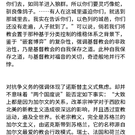
你们去，如同羊进入狼群。所以你们要灵巧像蛇，
驯良像鸽子。……有人在这城里逼迫你们，就逃到
那城里去。我实在告诉你们，以色列的城邑，你们
还没有走遍，人子就到了。”可以说，倘若我们将
教会置于那种基于分类控制的维稳体系之背景下，
鉴于“嵌套博弈”的复杂性，强调基督教会的非政
治性，乃是基督教会的自我保存之道。此种自我保
存之道，与基督教对福音的关切，奇迹般地并行不
悖。
对抗争义务的强调体现了诺斯替主义式焦虑。却并
不意味着“两个国度说”能否定如下事实：“大致
上都是因为加尔文的关系，改革宗神学对于西欧和
北美的新教主义造成很深远的影响，并且透过宣教
运动，遍及全世界。长老宗教义，完全是苏格兰的
加尔文主义，由诺克斯带到苏格兰，它的名称源自
加尔文最爱的教会行政模式。瑞士、法国和荷兰改