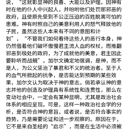
说，“这就彰显神的良善、大能以及护理。因神有
时在他的仆人中兴起人，并吩咐他们处罚那邪恶的
政府，且使原先受到不公正压迫的百姓脱离可怕的
患难。神有时照自己的美意利用人的怒气释放他的
子民，虽然这些人本来有不同的意图和计
划”，“不管我们如何看待这些人的恶行本身，神
仍然借着他们破坏傲慢君主流人血的权杖，而推翻
邪恶到极处的政府，为了成就他的美意，君主因此
要聆听而战兢”。加尔文确定地强调，是神，而不
是人，为公义惩治了暴君和不义的统治者。至于人
的血气所掀起的抗争，是否能达到预期的某些效
果，加尔文认为取决于神的意志。倘若承认神的意
志并他的创造及护理具有系统性和连贯性，那么在
变动社会中，一定会有某种显明，尤其是政治社会
体系的相应呈现。可是，这样一种政治社会学的分
析，是否符合神的意旨，或者说，是否符合事实的
趋势，乃是需要论证和进一步观察的。原因在于，
它不是来自圣经的“启示”，而是在生活中必须被