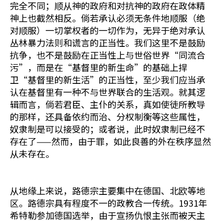
完全不同；顺从神的政府和对抗神的政府在政体精
神上也截然相反。倘若承认必须无条件地顺服（绝
对顺服）一切掌权者的一切作为，无异于绝对承认
丛林暴力法则和谎言的正当性。我们这里不是鼓励
抗争，也不是鼓励在正当性上与世俗世界“同流合
污”，而是在“基督里的新生命”的基础上捍
卫“基督里的新生活”的正当性，至少我们应当承
认在基督里有一种不与世界联合的生活观。就其逻
辑而言，倘若君臣、主仆的关系，真如使徒所教导
的那样，还具备依约而治、分权制衡等这些属性，
奴隶制是可以接受的；或者说，此时奴隶制已经不
存在了——然而，由于罪，如此良善的外在秩序显然
从未存在。
从地缘上来说，路德宗主要集中在德国、北欧等地
区。路德宗具有程度不一的政教合一传统。1931年
希特勒参加德国选举，由于宣扬仇恨主张而被天主