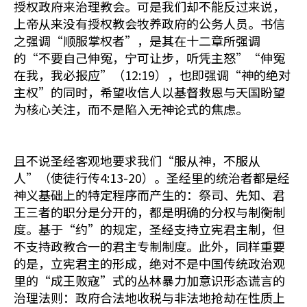
授权政府来治理教会。可是我们却不能反过来说，
上帝从来没有授权教会牧养政府的公务人员。书信
之强调“顺服掌权者”，是其在十二章所强调
的“不要自己伸冤，宁可让步，听凭主怒”“伸冤
在我，我必报应”（12:19），也即强调“神的绝对
主权”的同时，希望收信人以基督救恩与天国盼望
为核心关注，而不是陷入无神论式的焦虑。
且不说圣经客观地要求我们“服从神，不服从
人”（使徒行传4:13-20）。圣经里的统治者都是经
神义基础上的特定程序而产生的：祭司、先知、君
王三者的职分是分开的，都是明确的分权与制衡制
度。基于“约”的规定，圣经支持立宪君主制，但
不支持政教合一的君主专制制度。此外，同样重要
的是，立宪君主的形成，绝对不是中国传统政治观
里的“成王败寇”式的丛林暴力加意识形态谎言的
治理法则：政府合法地收税与非法地抢劫在性质上