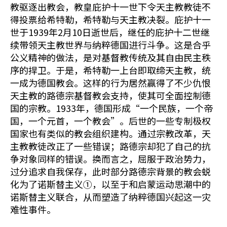
教驱逐出教会，教皇庇护十一世下令天主教教徒不
得投票给希特勒，希特勒与天主教决裂。庇护十一
世于1939年2月10日逝世后，继任的庇护十二世继
续带领天主教世界与纳粹德国进行斗争。这是合乎
公义精神的做法，是对基督教传统及其自由民主秩
序的捍卫。于是，希特勒一上台即取缔天主教，统
一成为德国教会。这样的行为居然赢得了不少仇恨
天主教的路德宗基督教会支持，使其可全面控制德
国的宗教。1933年，德国形成“一个民族，一个帝
国，一个元首，一个教会”。后世的一些专制极权
国家也有类似的教会组织建构。通过宗教改革，天
主教教徒改正了一些错误；路德宗却犯了自己的抗
争对象同样的错误。换而言之，屈服于政治势力，
过分追求自我保存，此时部分路德宗背景的教会蜕
化为了诺斯替主义①，以至于和启蒙运动思潮中的
诺斯替主义联合，从而塑造了纳粹德国兴起这一灾
难性事件。