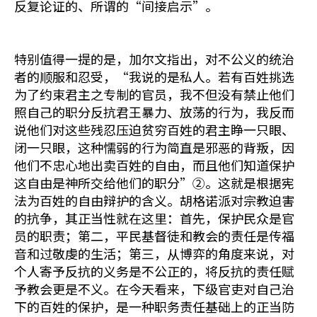
反复论证的、所谓的“间接启示”。
特别值得一提的是，加尔文指出，对不公义的统治
者的顺服和忍受，“我说的是私人。若有百姓挑选
为了约束君主之专制的官员，我不但没有禁止他们
照自己的职分反抗君王暴力、放荡的行为，我反而
说他们对这些残忍压迫贫穷百姓的君主睁一只眼、
闭一只眼，这种懦弱的行为简直是邪恶的背叛，因
他们不忠心地出卖百姓的自由，而且他们知道保护
这自由是神所交给他们的职分”②。这就是根据宪
法为百姓的自由辩护的含义。胡格诺派对宗教迫害
的抗争，其正当性就在这里：首先，保护民众是官
员的职责；第二，平民基督徒和教会的责任是传福
音和过敬虔的生活；第三，从博弈的角度来说，对
个人寄予反抗的义务是不公正的，将反抗的责任赋
予教会更是不义。在今天看来，下级官吏对自己治
下的百姓的保护，是一种职务责任基础上的正当防