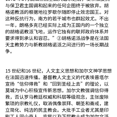
与保卫君主国调和起来的任何企图终于被放弃。胡
格诺教派的根据地拉罗歇尔随即停止效忠国王。对
这种反抗行为，南方的若干城市也群起效尤。不出
一年，朗格多克已经实际上成为王国内的一个独立
的胡格诺教派飞地，运作它独有的联邦政府体系并
要求得到承认和容忍。”②胡格诺派战争是在法国
天主教势力与新教胡格诺派之间进行的一场长期战
争。
15 世纪和16 世纪，人文主义思想和加尔文神学思想
在法国迅速传播。基督教人文主义的代表埃普塔尔
宣扬“信仰得救”和“回到圣经上去”的理论，以
莫城为中心积极宣传新思想。加尔文教强调信仰得
救，否认罗马教廷权威和科层等级观念，主张废除
繁琐的宗教礼仪，取消偶像崇拜、朝圣和斋戒，建
立简化、纯洁的民主教会。大批手工业者尤其是印
刷工人同小商人、农民以及下层教士成为加尔文派