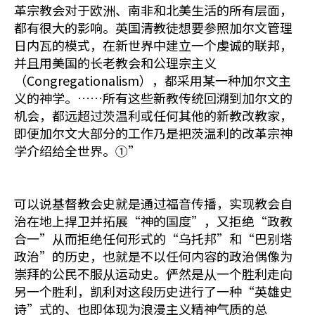
革宗教会对于欧洲、南非和北美生活的所有层面，
都有很大的影响。英国清教徒想要参照加尔文管理
日内瓦的模式，在新世界中建立一个虔诚的联邦，
并且用美国的长老教会和公理宗主义
（Congregationalism），都采用某一种加尔文主
义的神学。……所有这些新教传统回溯到加尔文的
机会，都远超过茨温利或任何其他的新教改教家，
即便加尔文大部分的工作乃是把茨温利的改革宗神
学介绍给全世界。①”
可以说基督教会史就是通过福音传播，实现教会自
治在地上捍卫并拓展“神的国度”，又拒绝“政教
合一”从而拒绝任何形式的“乌托邦”和“巴别塔
政治”的历史，也就是不以任何内容的政治偶像为
崇拜的公民不服从运动史。俨然是从一个胜利走向
另一个胜利，凯利对这段历史进行了一种“英雄史
诗”式的、也即体现为浪漫主义精神气质的总