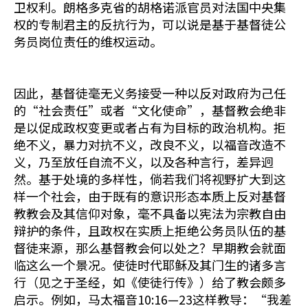
卫权利。朗格多克省的胡格诺派官员对法国中央集
权的专制君主的反抗行为，可以说是基于基督徒公
务员岗位责任的维权运动。
因此，基督徒毫无义务接受一种以反对政府为己任
的“社会责任”或者“文化使命”，基督教会绝非
是以促成政权变更或者占有为目标的政治机构。拒
绝不义，暴力对抗不义，改良不义，以福音改造不
义，乃至放任自流不义，以及各种言行，差异迥
然。基于处境的多样性，倘若我们将视野扩大到这
样一个社会，由于既有的意识形态本质上反对基督
教教会及其信仰对象，毫不具备以宪法为宗教自由
辩护的条件，且政权在实质上拒绝公务员队伍的基
督徒来源，那么基督教会何以处之？早期教会就面
临这么一个景况。使徒时代耶稣及其门生的诸多言
行（见之于圣经，如《使徒行传》）给了教会颇多
启示。例如，马太福音10:16—23这样教导：“我差