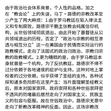
由于政治社会体系背景，个人性的品格，加之
在“教会论”上的失误，马丁·路德的宗教改革至
少产生了两大麻烦：1.由于罗马教廷在陷入律法主
义和专制腐败，路德宗干脆主张教会纯属信仰机
构，从世俗领域彻底退出，由此开始了基督徒从公
共领域退出的历程，否定了“政治与宗教的相互渗
透与相互分立”这一在美国由于民情而实际运行的
政教模式，走向了法国式的政治归政治、宗教归宗
教的政教模式。2.更为糟糕的是，由于罗马教廷本
身就曾是一个机构，为了反抗教廷，路德宗不得不
过分依赖于各地诸侯的庇护与支持。这种对地上掌
权者的过分依赖，似乎获得了圣经的支持。各种试
探和诸多危险即在这里产生：当片面理解圣经教义
后，原本对国家崇拜、政府崇拜和各种世俗崇拜密
不透风的防堵最后居然走向了对国家主义、民族主
义的包容与臣服。故在世俗政治中，路德宗无意中
走向了新教改革精神的反面。因此，这场宗教改