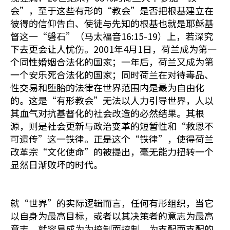
会”，至于这些有形的“教会”是否把根基建立在
彼得的信仰告白、使徒与先知的根基也就是耶稣基
督这一“磐石”（马太福音16:15-19）上，若深究
下去更会让人忧伤。2001年4月1日，荷兰成为第一
个同性婚姻合法化的国家；一年后，荷兰又成为第
一个安乐死合法化的国家；同时荷兰在对待毒品、
性交易和堕胎的法律在世界范围内是最为自由化
的。这是“有形教会”无法以人力引导世界，人以
其血气对抗基督化的社会改造的必然结果。其根
源，则是社会更新与政治变革的短暂性和“救恩不
可遗传”这一铁律。正是这个“铁律”，使得荷兰
改革宗“文化使命”的被提出，毫无能力扭转一个
显然日渐败坏的时代。
就“世界”的实际逻辑而言，任何有形组织，当它
以自身为最高目标，或者以其决策者的意志为最高
意志，就容易成为为控制而控制、为支配而支配的