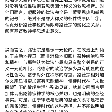
对没有降低惟独借着恩典因信称义的救恩福音。对
他们而言，顺服神的律法完全是“蒙受恩典和感恩
的记号”，绝对不是罪人称义的条件或原因”①。
认真分析路德学说的局限与路德宗的蜕化之关系，
颇有基督教神学思想史意义。
换而言之，路德宗是启示一元论的，在政治上却倾
向于主动地捍卫（而非消极地顺服）某种统治秩序
和精神。与那种认为律法与恩典具有整全关系的正
义一元论相比，路德宗的政治学多少具有明显的在
场性色彩。基于对外在秩序的尊重，路德宗相对加
尔文宗显得更加富有忍耐精神。使徒时代在“末世
盼望”下的敬虔生活与殉道见证，就其实际而言更
加体现出路德宗神学的核心关切，也是明确的圣经
事实。可是，由于律法与恩典的整全关系才是福音
的完备领受，使徒时代的这种选择，并不能说明加