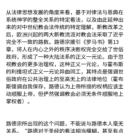
从法律思想发展的角度来看，基于对律法与恩典在
系统神学的整全关系的特定看法，以及由此延伸出
来的对中世纪教会法传统的特定理解，新教改革之
后，欧洲兴起的两大新教流派对教会法采取了近乎
完全不一致的路数。路德宗援引《罗马书》第13
章，将人在内心之外的秩序决断权完全交给了世俗
政府，形成了一种大陆法系的正义一元论。由于忽
视教会的更多治理权，这种正义一元论，与霍布斯
的利维坦式正义一元论异曲同工，其特点是强调世
俗政府在公共治理上的至高无上的法律地位（霍布
斯强调自我保存，路德认为上帝所授的权柄应该主
动顺服上帝，但俨然强调教会必须无条件顺服地上
掌权者）。
路德宗所出现的这个问题，不能说与路德本人毫无
关系。“路德对于圣经的看法相当模糊，甚至有点