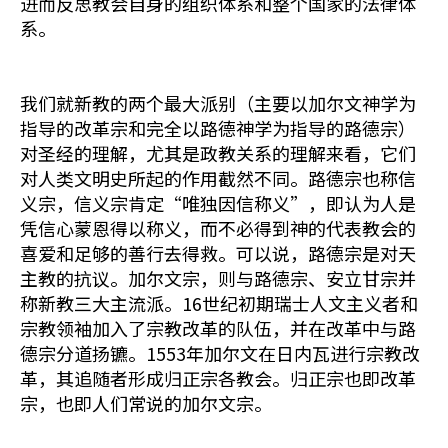
进而反思教会自身的组织体系和整个国家的法律体
系。
我们就新教的两个最大派别（主要以加尔文神学为
指导的改革宗和完全以路德神学为指导的路德宗）
对圣经的理解，尤其是政教关系的理解来看，它们
对人类文明史所起的作用截然不同。路德宗也称信
义宗，信义宗肯定“唯独因信称义”，即认为人是
凭信心蒙恩得以称义，而不必得到神的代表教会的
喜爱和足够的善行去得救。可以说，路德宗是对天
主教的抗议。加尔文宗，则与路德宗、安立甘宗并
称新教三大主流派。16世纪初期瑞士人文主义者和
宗教领袖加入了宗教改革的队伍，并在改革中与路
德宗分道扬镳。1553年加尔文在日内瓦进行宗教改
革，其追随者形成归正宗各教会。归正宗也即改革
宗，也即人们常说的加尔文宗。