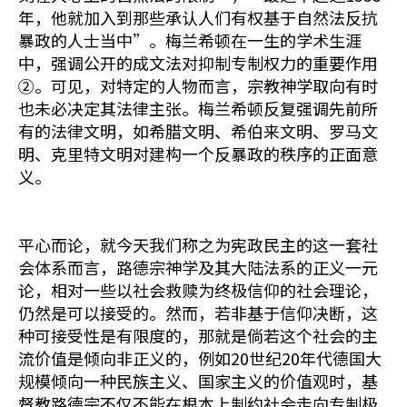
年，他就加入到那些承认人们有权基于自然法反抗
暴政的人士当中”。梅兰希顿在一生的学术生涯
中，强调公开的成文法对抑制专制权力的重要作用
②。可见，对特定的人物而言，宗教神学取向有时
也未必决定其法律主张。梅兰希顿反复强调先前所
有的法律文明，如希腊文明、希伯来文明、罗马文
明、克里特文明对建构一个反暴政的秩序的正面意
义。
平心而论，就今天我们称之为宪政民主的这一套社
会体系而言，路德宗神学及其大陆法系的正义一元
论，相对一些以社会救赎为终极信仰的社会理论，
仍然是可以接受的。然而，若非基于信仰决断，这
种可接受性是有限度的，那就是倘若这个社会的主
流价值是倾向非正义的，例如20世纪20年代德国大
规模倾向一种民族主义、国家主义的价值观时，基
督教路德宗不仅不能在根本上制约社会走向专制极