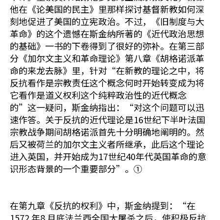
他在《论美国的民主》里那样探讨基督新教如何深
刻地促进了美国的立宪政治。不过，《旧制度与大
革命》的这个遗憾在斯金纳所著的《近代政治思想
的基础》一书的下卷得到了很好的弥补。在第三部
分《加尔文主义和革命理论》第八章《胡格诺派革
命的来龙去脉》里，针对“在新教的理论之中，将
反抗看作是宗教责任这个概念何时开始转变成为将
它看作是道义权利这个纯粹政治性的近代概念
的”这一疑问，斯金纳指出：“对这个问题可以迅
速作答。关于反抗的近代理论是16世纪下半叶法国
宗教战争期间胡格诺派首先十分明确地阐明的。然
后又被荷兰的加尔文主义者所继承，此后这个理论
进入英国，并开始成为17世纪40年代英国革命的意
识形态背景的一个重要部分”。①
在第九章《反抗的权利》中，斯金纳提到：“在
1572 年8 月底法兰西全国大屠杀之后，使积极反抗