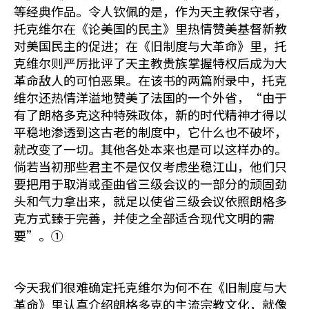
等经典作品。令人钦佩的是，作为天主教保守者，
托克维尔在《论美国的民主》里热情赞美基督新教
对美国民主的促进；在《旧制度与大革命》里，托
克维尔则严厉批评了天主教贵族掌握特权后成为大
革命敌人的可怕恶果。在该书的两篇附录中，托克
维尔还热情洋溢地赞美了法国的一个外省，“由于
有了朗格多克这种特殊政体，新的时代精神才得以
平稳地渗透到这古老的制度中，它什么也不破坏，
就改变了一切。其他各处本来也是可以这样办的。
倘若当初那些君主不是仅仅考虑坐稳江山，他们只
要把用于取消或歪曲省三级会议的一部分的顽固劲
头和气力拿出来，就足以使省三级会议依照朗格多
克方式臻于完善，并使之全部适合现代文明的需
要”。①
今天我们很难确定托克维尔为何不在《旧制度与大
革命》里认真介绍朗格多克的主流宗教文化，就像