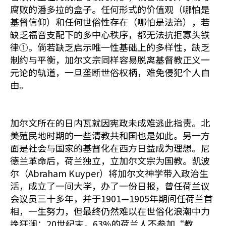
腐败的潘多拉的盒子。任何形式的价值观（哪怕是
基督信仰）和任何世俗性存在（哪怕是法治），若
缺乏福音支配下的多中心秩序，都无法抗拒寡头铁
律①。倘若缺乏启示唯一性基础上的多样性，缺乏
制约与平衡，加尔文宗同样容易脱离基督教正义一
元论的轨道，一旦垄断世俗权柄，难免侵犯个人自
由。
加尔文所在的日内瓦就因宪政未成难逃此指责。北
美殖民地时期的一些清教共和国也是如此。另一方
面是社会与国家的基督化在西方日益成为理想。尼
德兰革命后，荷兰独立，立加尔文宗为国教。凯波
尔（Abraham Kuyper）将加尔文神学带入政治生
活，成立了一间大学，办了一份日报，曾任荷兰议
会议员三十多年，并于1901—1905年期间任荷兰首
相，一生努力，但最终仍然难以在世俗化浪潮中力
挽狂澜：20世纪末，63%的荷兰人不参加“教