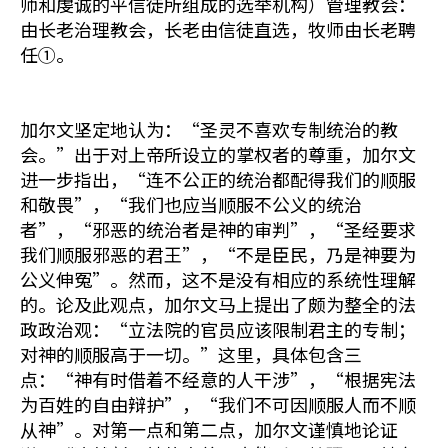
师和虔诚的平信徒所组成的选举机构）管理教会：
由长老治理教会，长老由信徒直选，牧师由长老聘
任①。
加尔文坚定地认为：“圣灵不喜欢专制统治的教
会。”出于对上帝所设立的掌权者的尊重，加尔文
进一步指出，“连不公正的统治都配得我们的顺服
和敬畏”，“我们也应当顺服不公义的统治
者”，“邪恶的统治者是神的审判”，“圣经要求
我们顺服邪恶的君王”，“不是臣民，乃是神要为
公义伸冤”。然而，这不是没有相应的系统性理解
的。论及此观点，加尔文马上提出了颇为整全的法
政政治观：“立法院的官员应该限制君主的专制；
对神的顺服高于一切。”这里，具体包含三
点：“神有时借着不经意的人干涉”，“根据宪法
为百姓的自由辩护”，“我们不可因顺服人而不顺
从神”。对第一点和第二点，加尔文谨慎地论证