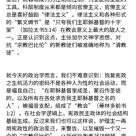
工具。科层制度从来都是倾向官僚主义，官僚主义
总是喜好鼓励“律法主义”。律法主义和各种形式
的“繁文缛节”是“只夸我们主耶稣基督的十字
架”（加拉太书5:14）在教会意义上最大的敌人之
一。正是认识到这点，主张加尔文神学思想、对
抗“宗教巴比伦”的新教徒们被准确地称为“清教
徒”。
就今天的政治学而言，我们不难意识到：恢复宪政
之生机活力的密码不是各种人为性的社会运动，而
是福音自己；“在耶稣基督里成圣，蒙召作圣徒
的，以及所有在各处求告我主耶稣基督之名的
人”，被福音支配，组成了“教会”（哥林多前书
1:2）。在社会学逻辑上，宪政民主政体的社会结构
基础生成。反过来我们也可以这样说，护理主一再
用宪政性的政治变迁，来警告、以至摧毁一个又一
个的“宗教巴比伦”，让历代执政者战战兢兢，思