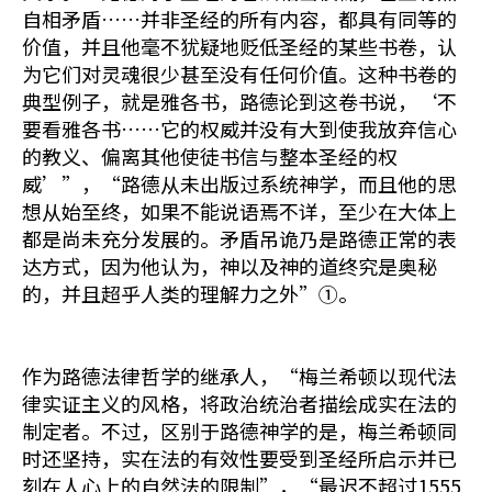
自相矛盾……并非圣经的所有内容，都具有同等的
价值，并且他毫不犹疑地贬低圣经的某些书卷，认
为它们对灵魂很少甚至没有任何价值。这种书卷的
典型例子，就是雅各书，路德论到这卷书说，‘不
要看雅各书……它的权威并没有大到使我放弃信心
的教义、偏离其他使徒书信与整本圣经的权
威’”，“路德从未出版过系统神学，而且他的思
想从始至终，如果不能说语焉不详，至少在大体上
都是尚未充分发展的。矛盾吊诡乃是路德正常的表
达方式，因为他认为，神以及神的道终究是奥秘
的，并且超乎人类的理解力之外”①。
作为路德法律哲学的继承人，“梅兰希顿以现代法
律实证主义的风格，将政治统治者描绘成实在法的
制定者。不过，区别于路德神学的是，梅兰希顿同
时还坚持，实在法的有效性要受到圣经所启示并已
刻在人心上的自然法的限制”，“最迟不超过1555