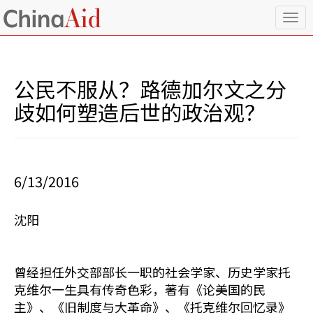
T
o
g
g
l
公民不服从？路德加尔文之分
e
n
歧如何塑造后世的政治观？
a
v
i
g
a
6/13/2016
t
i
o
沈阳
n
曾经担任外交部部长一职的社会学家、历史学家托
克维尔一生具有传奇色彩，著有《论美国的民
主》、《旧制度与大革命》、《托克维尔回忆录》