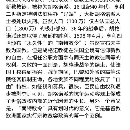
新教教徒，被称为胡格诺派。16 世纪40 年代，亨利
二世指定特别法庭惩办“异端”，大批胡格诺派人
士被处以火刑。虽然人口（100 万）仅占法国总人
口（1800 万）的极小部分，36 年的战争后，胡格
诺派还是取得了局部的胜利。1598 年4 月，亨利四
世颁布“永久性”的“南特敕令”：虽然宣布天主
教为国教，但是胡格诺教徒在法国全境有信仰新教
的自由，在担任公职方面享有同天主教教徒同等的
权利。失败的一面则是，胡格诺战争的结束，使法
国王权得到振兴。战争期间，巴黎和外省的高等法
院经常抵制王命，各地贵族不同程度地恢复了“自
由”特权，如征税和募兵。很快，臣民自由权利逐
步被剥夺。可见，胡格诺派的抗争运动客观上促成
了世俗政权内部的近代因素的生长。另外一个意义
是，“南特敕令”具有划时代的意义，它是基督教
欧洲国家实行宗教宽容政策的第一个范例。