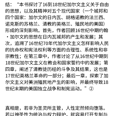
结：“本书探讨了16到18世纪加尔文主义关于自由
的思想，以及其精神对五个现代国家（一个城邦和
四个国家：加尔文的日内瓦、胡格诺教的法兰西、
诺克斯的苏格兰、清教的英格兰、殖民地的美国）
形成的深刻影响。首先，作者回顾16世纪中期约翰
·加尔文的思想在日内瓦城邦的产生和发展；其
次，追溯了16世纪70年代加尔文主义怎样影响人民
的抗命权和宪法权利等方面的合理性、系统性和非
宗教性；在第三章中，作者讨论了从16世纪中期到
18世纪加尔文主义在教会和国家誓约中的发展；第
四章，阐述了清教徒历经的斗争及其结果，这也是
17世纪英格兰革命的一部分；最后一章，探索了加
尔文主义对美洲殖民地产生的影响，并最终导致18
世纪末期的美国独立战争和制宪运动。”②
真相是，若非为圣灵所主管，人性定然倾向堕落。
若以神圣性为统治与权力辩护，就容易打开专制与