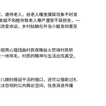
家、虐待老人，给老人嘴里摸屎现象不时发
.html)，家庭不和睦导致老人尊严遭受不菲损失，一
速改变命运，乡村姑娘在外当小姐发财甚至
些弱势心理扭曲村民夜晚纵火焚烧村民轿
致一地鸡毛，村民的精神与生活出现真空，
避儿媳妇强迫干活的借口，还可以借助过礼
无法忽视的公共舆论空间，信息消息传播