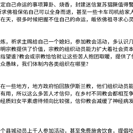
决定自己命运的事项算卦、烧香，封建迷信复苏猖獗值得
祈求佛祖保佑自己可以全身而退，甚至一些卡车司机给家
贵在天，很多时候把握不住自己的命运，皈依佛祖寻求心
修炼，祈求主赐给自己一个媳妇，参加教会活动，多认识
说明宗教提供了价值，宗教的组织动员能力扩大着社会资
指望谁?教会或宗教恰恰就让这些苦人抱团取暖，提供了
众愚昧，我们体制内各类组织在哪里?
。在一些地方，地方政府怕回族伊斯兰教，他们组织动员
她有用，所以这么多苦人才信仰，在乡村不同教会都相互
神经质妇女平素虐待倾向比较强，信仰教会减缓了神经病
。
一个县城动员上千人参加活动，甚至免费施舍饮食，提倡