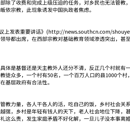
干部除了收费和完成上级压迫的任务，对乡民也无法管教
发皈依宗教，此现象诱发中国执政者焦虑。
话》(http://news.southcn.com/shouyeya .
层领导都出席，在西部宗教对基础教育领域渗透突出，甚
，具体是基督还是天主教外人还分不清，反正几个村就有
教徒众多，一个村有50名，一个百万人口的县1000个
会在基层政府有合法性。
多管教力量，各人干各人的活，吃自己的饭，乡村社会关
来越强，乡村是年轻有钱人的天下，老人社会地位下降，
彩礼这么贵，发生家庭矛盾不好化解，一旦儿子没本事离