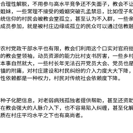
得合理性解脱，不用参与高水平竞争还不失面子，教会不
弟姐妹，一些常理不接受的婚姻突破孔孟禁忌，比如侄子
传统信仰的村民会被教会堂孤立，甚至认为不入群，一些
织成员参加，就是被村庄边缘或孤立的民众可以通过信教
，农村党政干部水平也有限，教会们利用这个口实对官府
镇的教会堂领袖，动员资源的能力比村支书厉害，一些乡
，本事自然就大，一些村长年无法召开党员大会、党员也
乡镇的附庸，对村庄建设和村民纠纷的介入力度大大下降
断性依赖都是一种权力，村民对传统社会依赖度下降。
供种子化肥信息，对老弱病残孤独者提供帮助，甚至还资
纷在教会强大的人脉介入下，也不容易陷入纠缠，甚至化
素质在村庄平均水平之下也有高尚者。