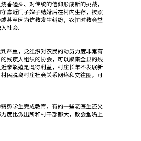
让烧香磕头、对传统的信仰形成新的挑战，
和守寡近门子婶子结婚后在村内生存，按照
亲戚甚至因为信教发生纠纷，农忙时教会堂
融入社会。
批判严重，党组织对农民的动员力度非常有
村的残疾人组织的协会，可以聚集全县的残
是近亲繁殖是既得利益，村庄长年不发展新
，村民脱离村庄社会关系网络和交往圈，可
助弱势学生完成教育，有的一些老医生还义
解力度比派出所和村干部都大，教会堂嘴上