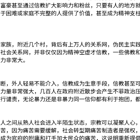
星富豪甚至通过信教扩大影响力和粉丝，只要有人的地方
处于困难或家庭不完整的人提供了价值，甚至成为精神支
个家族，附近几个村，背后有上万人的关系网，伪民主实
地社会关系网，并非仅仅因为精神空虚才信教，一些佛教
响力非常大。
垄断，外人轻易不能介入，信教成为生意手段，信教甚至
伙力量非常强大，几百人在政府附近散步会产生不菲政治
进行谴责，无论暴力还是非暴力同一信仰都有利于抱团，
人之间从熟人社会进入半陌生状态，宗教可以凝聚人心，
痛苦，因为痛苦需要缓解，社会转型期痛苦制造者是强权
而成为官府的附庸和打手加大民众的痛苦，这说明重新提