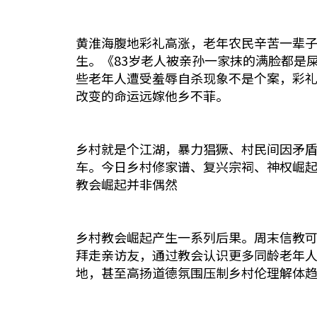
黄淮海腹地彩礼高涨，老年农民辛苦一辈
生。《83岁老人被亲孙一家抹的满脸都是屎》(htt
些老年人遭受羞辱自杀现象不是个案，彩
改变的命运远嫁他乡不菲。
乡村就是个江湖，暴力猖獗、村民间因矛
车。今日乡村修家谱、复兴宗祠、神权崛
教会崛起并非偶然
乡村教会崛起产生一系列后果。周末信教
拜走亲访友，通过教会认识更多同龄老年
地，甚至高扬道德氛围压制乡村伦理解体