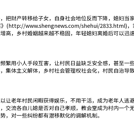
子，把财产转移给子女，自身社会地位反而下降，媳妇当
p://www.shengnews.com/shehui/2833
礼增高，乡村婚姻越来越不稳固，年轻媳妇离婚后可以迅
盾频繁用小人手段互害，让村民日益缺乏安全感，甚至一
起，集体主义解体，乡村社会管理权社会化，村民自治导
可以让老年村民闲暇获得娱乐，不用干活，成为老年人逃
人，交流各自儿媳是否对自己孝顺，教会堂成为村内一个
趋势，对一些纠纷都有潜移默化的调解机制。