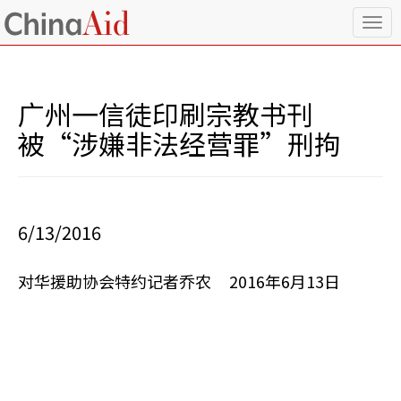
T
o
g
g
l
广州一信徒印刷宗教书刊
e
n
被“涉嫌非法经营罪”刑拘
a
v
i
g
a
6/13/2016
t
i
o
对华援助协会特约记者乔农 2016年6月13日
n