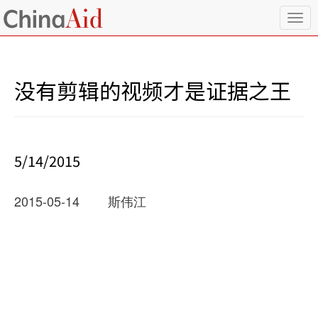
T
o
g
g
l
没有剪辑的视频才是证据之王
e
n
a
v
i
5/14/2015
g
a
t
2015-05-14        斯伟江  
i
o
n