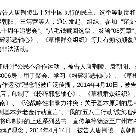
被告人唐荆陵出于对中国现行的民主、选举等制度和
朝阳、王清营等人，通过发起、组织、参加 “穿文化衫
二十周年追思会”、“八毛钱赎回选票”、签署“08宪章
碎邪恶轴心》、《草根群众组织》等具有煽动颠覆
的非法活动。
习和研讨“公民不合作运动”，被告人唐荆陵、袁朝阳
3006房，用于聚会、学习《粉碎邪恶轴心》、《草
作运动”理念能被广泛传播，2014年4月10日，
店，印制了《粉碎邪恶轴心》、《草根群众组织》
南》、《论战略性非暴力冲突：关于基本原则的思考
惠制基本养老金行动宣言”、“我的‘五八三行动’诚实地
将印制好的上述系列丛书、宣传单等物运至广州市白云
”理念，2014年4月14日，被告人唐荆陵、袁朝