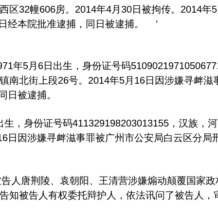
32幢606房。2014年4月30日被拘传。2014
20日经本院批准逮捕，同日被逮捕。 ’
年5月6日出生，身份证号码51090219710506
南北街上段26号。2014年5月16日因涉嫌寻衅
，同日被逮捕。
生，身份证号码411329198203013155，汉
月16日因涉嫌寻衅滋事罪被广州市公安局白云区分局刑
人唐荆陵、袁朝阳、王清营涉嫌煽动颠覆国家政权罪于
告知被告人有权委托辩护人，依法讯问了被告人，