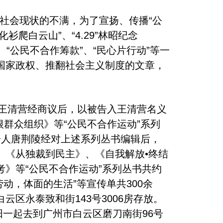
社会现状的不满，为了宣扬、传播“公
爬白云山”、“4.29”林昭纪念
”、“公民不合作筹款”、“民心片行动”等一
国家政权、推翻社会主义制度的文章，
、王清营经商议后，以被告入王清营名义
根群众组织》等“公民不合作运动”系列
被告人唐荆陵经对上述系列丛书编辑后，
、《从独裁到民主》、《自我解放•终结
》等“公民不合作运动”系列丛书共约
劳动，体面的生活”等宣传单共300余
区永泰致和街143号3006房存放。
阳一起去到广州市白云区磨刀南街96号