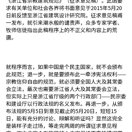
《浙江省宗教建筑规范》（征求意见稿）。此函要
求有关单位和社会各界将书面意见于2015年5月20
日前反馈至浙江省建筑设计研究院。征求意见稿甫
一发布，就引来潮水般的谴责声，众多专家学者、
牧师信徒指出此稿程序上的不正义和内容上的荒
唐。
就程序而言，如果中国是个民主国家，就不会颁布
此规范；退一步，就是要颁布此一牵涉宪法权利——
宗教信仰自由的规范，就必须要全国人大及其常委
会立法，最次也需要浙江省人大及其常委会立法，
但实际上只是浙江省厅级的两个行政部门——民宗委
和建设厅以行政法规的名义发布。再退一步，从颁
布法规的5月5日到意见截止的5月20日，短短15
日，能有充分的讨论、辩解和听证吗？显然这完全
是装样子走过场，等走完两周的所谓征求意见程