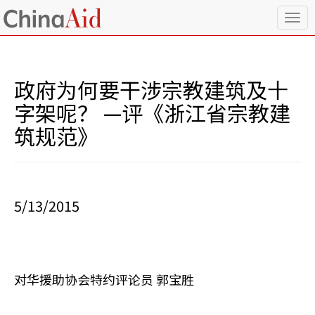
T
o
g
g
l
政府为何要干涉宗教建筑及十
e
n
字架呢？ —评《浙江省宗教建
a
筑规范》
v
i
g
a
t
i
5/13/2015
o
n
对华援助协会特约评论员 郭宝胜