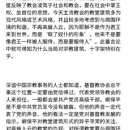
度反映了教会凌驾于社会和教会，要在社会中掌王
权、坐首位的思想。今天主流教会的教堂建筑多为
现代风格或艺术风格，并且较多地考虑到与周围环
境的和谐，不再高耸入云，因为耶稣不是作为君王
来到世界，而是‘取了奴仆的形象’，他来不是要
像君王一样被人服侍，而是要服侍人”。此番言论
中就可得知为什么当局对宗教建筑、十字架特别在
乎。
深谙中国宗教事务的人士都知道，基督教协会总干
事这个位置一定要由党信得过、代表党领导教会的
人来担任，一般都会是共产党员高级干部。阚保平
是不是中共党员至今没有披露，但他的声音一定代
表了党的声音、他的看法一定是党对基督教发展的
指示。阚保平对教堂建筑形式的异乎寻常的关注、
对高耸入云的教堂的仇视、对所谓教堂要与周围环