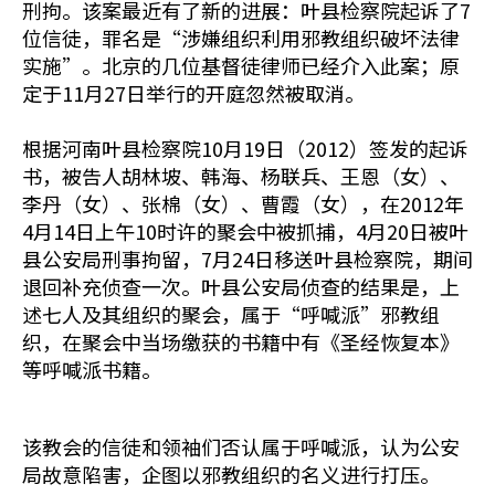
刑拘。该案最近有了新的进展：叶县检察院起诉了7
位信徒，罪名是“涉嫌组织利用邪教组织破坏法律
实施”。北京的几位基督徒律师已经介入此案；原
定于11月27日举行的开庭忽然被取消。
根据河南叶县检察院10月19日（2012）签发的起诉
书，被告人胡林坡、韩海、杨联兵、王恩（女）、
李丹（女）、张棉（女）、曹霞（女），在2012年
4月14日上午10时许的聚会中被抓捕，4月20日被叶
县公安局刑事拘留，7月24日移送叶县检察院，期间
退回补充侦查一次。叶县公安局侦查的结果是，上
述七人及其组织的聚会，属于“呼喊派”邪教组
织，在聚会中当场缴获的书籍中有《圣经恢复本》
等呼喊派书籍。
该教会的信徒和领袖们否认属于呼喊派，认为公安
局故意陷害，企图以邪教组织的名义进行打压。