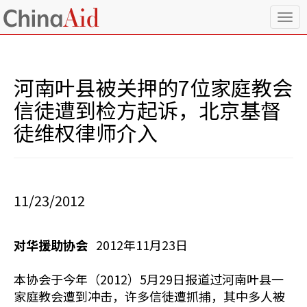
T
o
g
g
l
河南叶县被关押的7位家庭教会
e
n
信徒遭到检方起诉，北京基督
a
徒维权律师介入
v
i
g
a
t
i
11/23/2012
o
n
对华援助协会
2012年11月23日
本协会于今年（2012）5月29日报道过河南叶县一
家庭教会遭到冲击，许多信徒遭抓捕，其中多人被