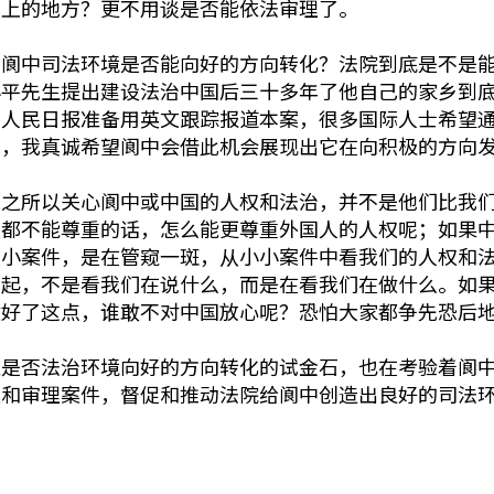
不上的地方？更不用谈是否能依法审理了。
出阆中司法环境是否能向好的方向转化？法院到底是不是
小平先生提出建设法治中国后三十多年了他自己的家乡到
此人民日报准备用英文跟踪报道本案，很多国际人士希望
人，我真诚希望阆中会借此机会展现出它在向积极的方向
士之所以关心阆中或中国的人权和法治，并不是他们比我
权都不能尊重的话，怎么能更尊重外国人的人权呢；如果
区小案件，是在管窥一斑，从小小案件中看我们的人权和
崛起，不是看我们在说什么，而是在看我们在做什么。如
做好了这点，谁敢不对中国放心呢？恐怕大家都争先恐后
及是否法治环境向好的方向转化的试金石，也在考验着阆
案和审理案件，督促和推动法院给阆中创造出良好的司法