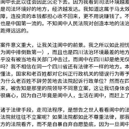
心阆中长此以往会因此沉沦下去。因为我看到司法环境越
越是司法环境好的地方，经济越发达。我知道这属于马太
保障，连投资的本钱都担心收不回来，更不用说赚钱了。
境也是中国第一流的。不知阆中人民法院对创造本地的法
得跑得远远的。
该案件意义重大，让我关注阆中的前景。我之所以如此担
认为阆中排倒数第一），而且也是四川法治环境最差的地
几乎没有被当地有关部门冲击过，而阆中在四川却是绝无
样吗？我不相信在同一个四川省还有法律不一样的地方。
更懂法，国家和老百姓都对它纠正行政机关的错误行为寄
？为什么老百姓不辞劳苦地去法院起诉行政单位？然而在
下来，被告知是那里的院领导不同意立案，这让我切身体
是很痛心，因为自己毕竟是阆中人，生活在阆中，而赶上
诉诸于法律手段，走司法程序，是想告之世人看看阆中的
中法院就往往不立案呢？如果法院都如此不尊重法律，那
地方的法院看齐，而不是自暴自弃自愿垫底，因为一旦阆