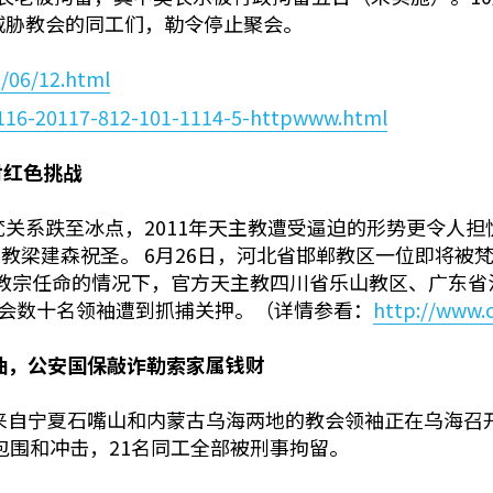
局威胁教会的同工们，勒令停止聚会。
1/06/12.html
1116-20117-812-101-1114-5-httpwww.html
对红色挑战
关系跌至冰点，2011年天主教遭受逼迫的形势更令人担忧
教梁建森祝圣。 6月26日，河北省邯郸教区一位即将被
梵蒂冈教宗任命的情况下，官方天主教四川省乐山教区、广东
教会数十名领袖遭到抓捕关押。（详情参看：
http://www.c
袖，公安国保敲诈勒索家属钱财
日，来自宁夏石嘴山和内蒙古乌海两地的教会领袖正在乌海
包围和冲击，21名同工全部被刑事拘留。