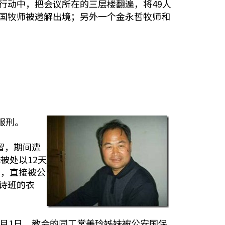
行动中，把会议所在的三层楼翻遍，将49人
韩国牧师被递解出境；另外一个金永哲牧师和
服刑。
留，期间遭
被处以12天
后，直接被公
诗班的衣
0月1日，教会的同工常美玲姊妹被公安国保