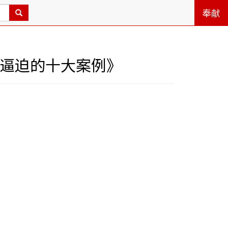
奉献
受逼迫的十大案例》