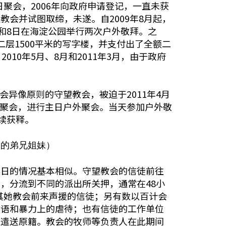
聚会，2006年向政府申请登记，一直未获
教会并试图取缔，未遂。自2009年8月起，
日和8日在海淀公园举行两次户外敬拜。之
二层1500平米的写字楼，并支付出了全额二
0年5月、8月和2011年3月，由于政府
会异像原则的守望教会，被迫于2011年4月
台聚会，进行主日户外聚会。当天参加户外敬
陆续获释。
押的弟兄姐妹）
礼拜日的情况基本相似。守望教会的信徒前往
，分流到不同的派出所关押，通常在48小
从其她教会前来声援的信徒；另有数以百计会
言语和暴力上的虐待；也有信徒的工作单位
被遣送原籍。教会的牧师等负责人在此期间