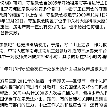
明》可知：守望教会自2005年开始租用写字楼进行主日
顿，北京海淀区宗教与公安多个部门，冲击了正在聚会的守望
府的施压而中止合同，守望教会被迫于2009年11月1
9年12月22日，守望教会购置了位于中关村大恒科技大厦
压，房地产商一直没有交付钥匙，也不给出任何理由。201
所皆告失败。
故事餐吧”也无法继续使用。于是，将“山上之城”作为教
大厦南、中钢大厦东南与江南赋主题餐厅相连的三层露天平
了其中一对牧师夫妇被关押48小时，其余的都在24小时内
011年7月3日守望会友在一处派出所外面唱圣歌声援被关
37周直到2011年的最后一个星期天——圣诞节，每个
点在相同的时间进行户外敬拜，公安国保人员将他们抓捕
释放。38周中共计1000多人次被抓捕关押，包括少量
国保看守在家无法外出。期间，有的信徒在关押时遭到
到政府部门的压力，中止工作关系和租房合同；还有的