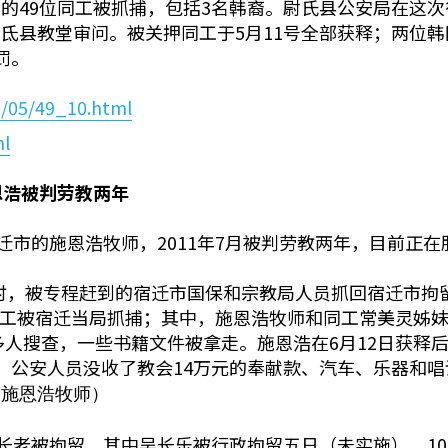
的49位同工被抓捕，包括3名韩裔。尉氏县公安局在这次
氐县教堂审问。被关押同工于5月11号全部获释；两位
罚。
1/05/49_10.html
ml
恩浩被判劳教两年
迁市的施恩浩牧师，2011年7月被判劳教两年，目前正在
讲道时，被专程赶到的宿迁市国保和宗教局人员抓回宿迁市拘
些同工被宿迁当局抓捕；其中，施恩浩牧师和同工常美灵姊妹
多人搜查，一些书籍文件被拿走。施恩浩在6月12日获释
，公安人员没收了教会14万元的奉献款、汽车、乐器和唱
：施恩浩牧师）
位长老被拘留，其中吴长乐被行政拘留五日（未实施）。1