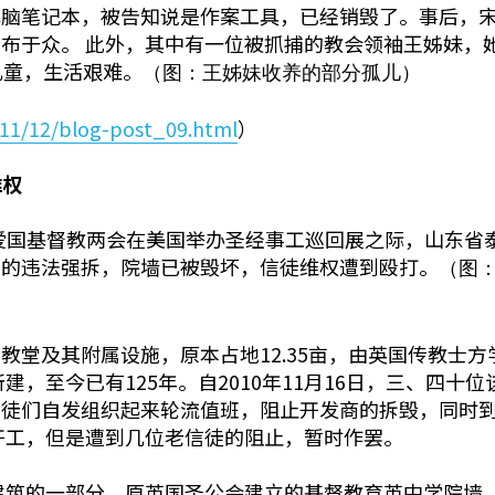
电脑笔记本，被告知说是作案工具，已经销毁了。事后，
布于众。 此外，其中有一位被抓捕的教会领袖王姊妹，
儿童，生活艰难。
（图：王姊妹收养的部分孤儿）
011/12/blog-post_09.html
）
维权
爱国基督教两会在美国举办圣经事工巡回展之际，山东省
可的违法强拆，院墙已被毁坏，信徒维权遭到殴打。
（图
教堂及其附属设施，原本占地12.35亩，由英国传教士方
建，至今已有125年。自2010年11月16日，三、四十
信徒们自发组织起来轮流值班，阻止开发商的拆毁，同时
行开工，但是遭到几位老信徒的阻止，暂时作罢。
堂建筑的一部分，原英国圣公会建立的基督教育英中学院墙