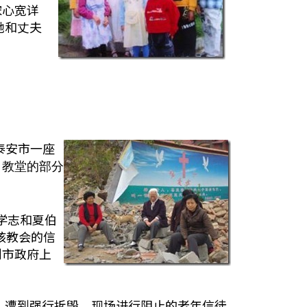
宋心宽详
她和丈夫
泰安市一座
：教堂的部分
学志和夏伯
位该教会的信
到市政府上
，遭到强行拆毁，现场进行阻止的老年信徒