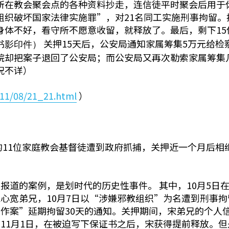
所在教会聚会点的各种资料抄走，连信徒平时聚会后用于
组织破坏国家法律实施罪”，对21名同工实施刑事拘留。
身体不好，看守所不愿意收留，就释放了。最后，剩下15
关押15天后，公安局通知家属筹集5万元给
书影印件）
院却把案子退回了公安局；而公安局又再次勒索家属筹集
况不详）
011/08/21_21.html
）
萨的11位家庭教会基督徒遭到政府抓捕，关押近一个月后
报道的案例，是划时代的历史性事件。 其中，10月5日
心宽弟兄，10月7日以“涉嫌邪教组织”为名遭到刑事拘
作案”延期拘留30天的通知。关押期间，宋弟兄的个人
11月1日，在被迫写下保证书之后，宋获得提前释放。但