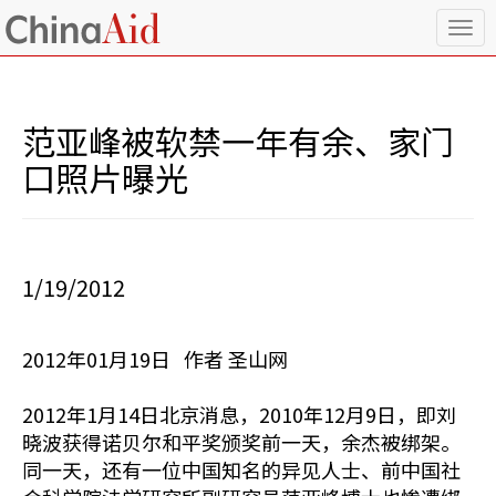
T
o
g
g
l
范亚峰被软禁一年有余、家门
e
n
口照片曝光
a
v
i
g
a
1/19/2012
t
i
o
2012年01月19日 作者 圣山网
n
2012年1月14日北京消息，2010年12月9日，即刘
晓波获得诺贝尔和平奖颁奖前一天，余杰被绑架。
同一天，还有一位中国知名的异见人士、前中国社