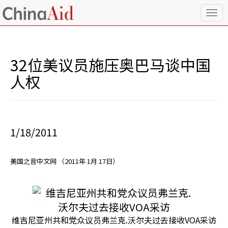
T
o
g
g
l
32位美议员施压奥巴马谈中国
e
n
人权
a
v
i
g
a
1/18/2011
t
i
o
美国之音中文网 （
2011年 1月 17日
）
n
维吉尼亚州共和党众议员弗兰克.沃尔夫过去接收VOA采访