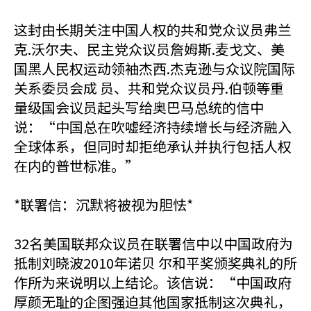
这封由长期关注中国人权的共和党众议员弗兰
克.沃尔夫、民主党众议员詹姆斯.麦戈文、美
国黑人民权运动领袖杰西.杰克逊与众议院国际
关系委员会成 员、共和党众议员丹.伯顿等重
量级国会议员起头写给奥巴马总统的信中
说：“中国总在吹嘘经济持续增长与经济融入
全球体系，但同时却拒绝承认并执行包括人权
在内的普世标准。”
*联署信：沉默将被视为胆怯*
32名美国联邦众议员在联署信中以中国政府为
抵制刘晓波2010年诺贝 尔和平奖颁奖典礼的所
作所为来说明以上结论。该信说：“中国政府
厚颜无耻的企图强迫其他国家抵制这次典礼，