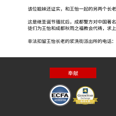
该位姐妹还证实，和王怡一起的另两个长
这是继圣诞节骚扰后，成都警方对中国著
徒们为王怡和成都秋雨之福教会代祷，求
非法扣留王怡长老的浆洗街派出所的电话：028-
奉献