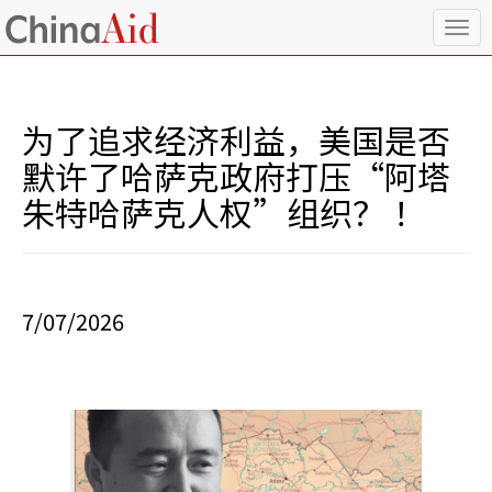
T
o
g
g
l
为了追求经济利益，美国是否
e
n
默许了哈萨克政府打压“阿塔
a
朱特哈萨克人权”组织？ ！
v
i
g
a
t
i
7/07/2026
o
n