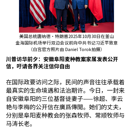
美国总统唐纳德·特朗普2025年10月30日在釜山

金海国际机场举行双边会议前向中共书记习近平致意

（白宫官方照片由 Daniel Torok拍摄）
川普访华前夕：安徽阜阳麦种教案家属发表公开
信，吁请各界关注信仰自由
在国际政要访问之际，民间的声音往往承载着
最真实的生命境遇和法治期许。今日，一封来
自安徽阜阳的三位基督徒妻子——徐超、李云
艳与李梅的公开信在廣爲傳閲。她们的丈夫，
分别是阜阳麦种教会的张森牧师、常顺牧师与
马涛长老。