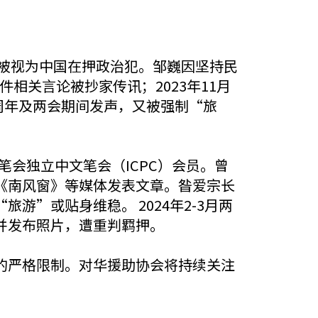
期被视为中国在押政治犯。邹巍因坚持民
相关言论被抄家传讯；2023年11月
周年及两会期间发声，又被强制“旅
笔会独立中文笔会（ICPC）会员。曾
《南风窗》等媒体发表文章。昝爱宗长
”或贴身维稳。 2024年2-3月两
并发布照片，遭重判羁押。
的严格限制。对华援助协会将持续关注