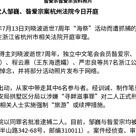
昝爱宗昝爱宗资料照片
党人邹巍、昝爱宗案杭州法院今日开庭
024年7月13日刘晓波逝世7周年“海祭”活动而遭
半，在浙江省杭州市相关法院开庭审理。
平奖得主刘晓波逝世7周年，独立中文笔会会员昝爱
）、程云惠（王东海遗孀）、严忠良等共7名浙江
悼念，并将部分活动照片发布于网络。
速出动，从家中带走其中6名参与者。经训诫、制作
公安局拱墅区分局以涉嫌“寻衅滋事罪”对二人正式
相关人士实施强制“旅游”或续押措施。
察院以同罪名批准逮捕二人。目前，邹巍与昝爱宗均
山路342-68号，邮编310011）。案件经侦查