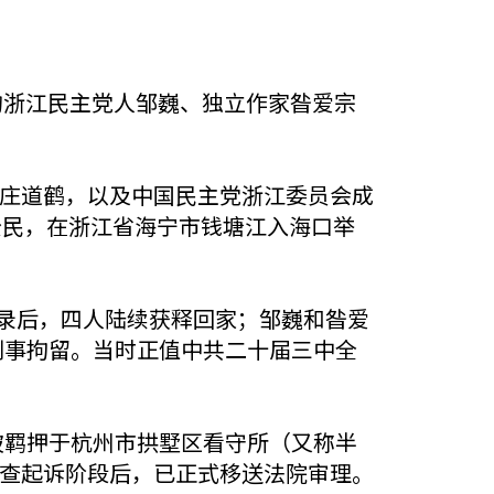
抓捕的浙江民主党人邹巍、独立作家昝爱宗
宗、庄道鹤，以及中国民主党浙江委员会成
公民，在浙江省海宁市钱塘江入海口举
笔录后，四人陆续获释回家；邹巍和昝爱
刑事拘留。当时正值中共二十届三中全
被羁押于杭州市拱墅区看守所（又称半
、审查起诉阶段后，已正式移送法院审理。