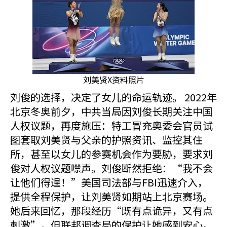
刘美贤X资料照片
刘俊的选择，决定了女儿的命运轨迹。 2022年
北京冬奥前夕，中共当局因刘俊长期关注中国
人权议题，再度施压：特工冒充奥委会官员试
图套取刘美贤与父亲的护照资讯、监控其住
所，甚至以女儿的参赛机会作为要胁，要求刘
俊对人权议题噤声。刘俊断然拒绝：“我不会
让他们得逞！”美国司法部与FBI迅速介入，
提供全程保护，让刘美贤如期站上北京赛场。
她后来回忆，那段经历“既有点诡异，又有点
刺激”，但联邦调查局的保护让她感到安心。