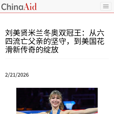
T
o
g
g
l
刘美贤米兰冬奥双冠王：从六
e
n
四流亡父亲的坚守，到美国花
a
滑新传奇的绽放
v
i
g
a
t
i
2/21/2026
o
n