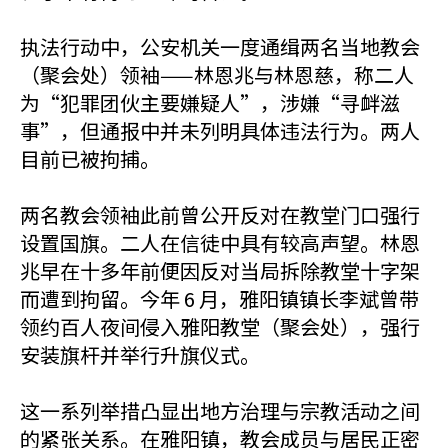
执法行动中，公安机关一度通缉两名当地教会
（聚会处）领袖——林恩兆与林恩慈，称二人
为“犯罪团伙主要嫌疑人”，涉嫌“寻衅滋
事”，但通报中并未列明具体违法行为。两人
目前已被拘捕。
两名教会领袖此前曾公开反对在教堂门口强行
设置国旗。二人在信徒中具有较高声望。林恩
兆早在十多年前便因反对当局拆除教堂十字架
而遭到拘留。今年 6 月，雅阳镇镇长李斌曾带
领约百人夜间侵入雅阳教堂（聚会处），强行
安装旗杆并举行升旗仪式。
这一系列举措凸显出地方治理与宗教活动之间
的紧张关系。在雅阳镇，教会成员与居民正密