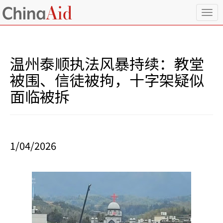
T
o
g
g
l
温州泰顺执法风暴持续：教堂
e
n
被围、信徒被拘，十字架疑似
a
面临被拆
v
i
g
a
t
i
1/04/2026
o
n