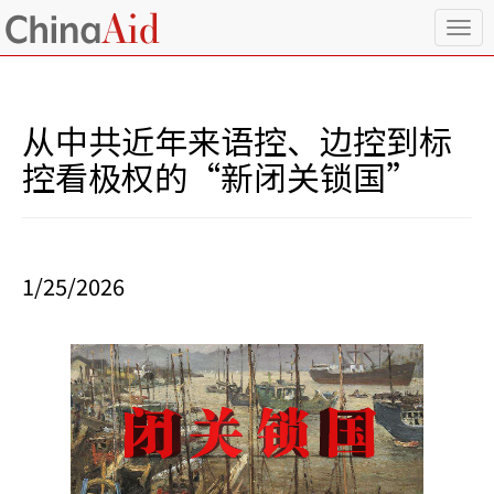
T
o
g
g
l
从中共近年来语控、边控到标
e
n
控看极权的“新闭关锁国”
a
v
i
g
a
1/25/2026
t
i
o
n