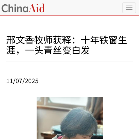
T
o
g
g
l
邢文香牧师获释：十年铁窗生
e
n
涯，一头青丝变白发
a
v
i
g
a
11/07/2025
t
i
o
n