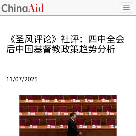
T
o
g
g
l
《圣风评论》社评：四中全会
e
n
后中国基督教政策趋势分析
a
v
i
g
a
11/07/2025
t
i
o
n