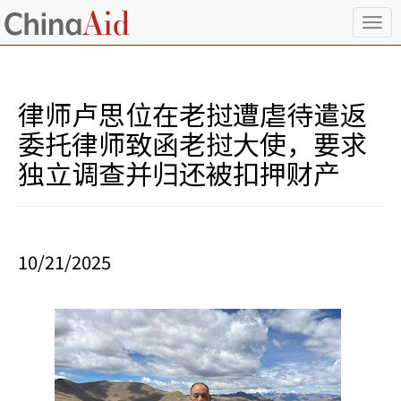
T
o
g
g
l
律师卢思位在老挝遭虐待遣返
e
n
委托律师致函老挝大使，要求
a
独立调查并归还被扣押财产
v
i
g
a
t
i
10/21/2025
o
n