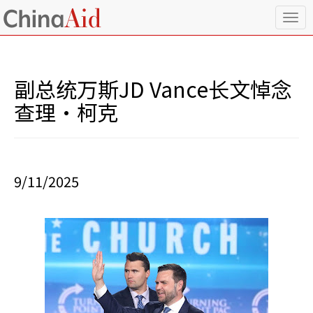
T
o
g
g
l
副总统万斯JD Vance长文悼念
e
n
查理•柯克
a
v
i
g
a
9/11/2025
t
i
o
n