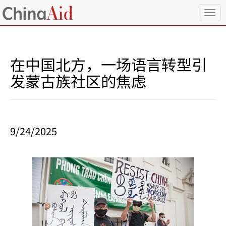
T
o
g
g
l
在中国北方，一场语言转型引
e
n
发蒙古族社区的焦虑
a
v
i
g
a
9/24/2025
t
i
o
n