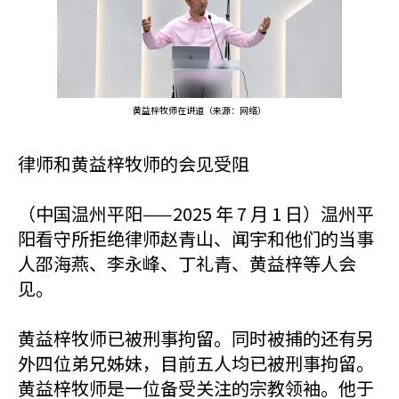
黄益梓牧师在讲道（来源：网络）
律师和黄益梓牧师的会见受阻
（中国温州平阳——2025 年 7 月 1 日）温州平
阳看守所拒绝律师赵青山、闻宇和他们的当事
人邵海燕、李永峰、丁礼青、黄益梓等人会
见。
黄益梓牧师已被刑事拘留。同时被捕的还有另
外四位弟兄姊妹，目前五人均已被刑事拘留。
黄益梓牧师是一位备受关注的宗教领袖。他于