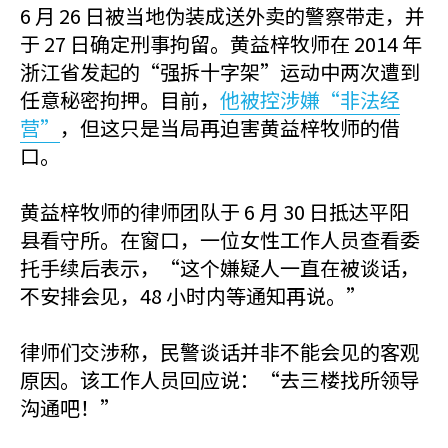
6 月 26 日被当地伪装成送外卖的警察带走，并
于 27 日确定刑事拘留。黄益梓牧师在 2014 年
浙江省发起的“强拆十字架”运动中两次遭到
任意秘密拘押。目前，
他被控涉嫌“非法经
营”
，但这只是当局再迫害黄益梓牧师的借
口。
黄益梓牧师的律师团队于 6 月 30 日抵达平阳
县看守所。在窗口，一位女性工作人员查看委
托手续后表示，“这个嫌疑人一直在被谈话，
不安排会见，48 小时内等通知再说。”
律师们交涉称，民警谈话并非不能会见的客观
原因。该工作人员回应说：“去三楼找所领导
沟通吧！”