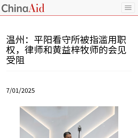
T
o
g
g
l
温州：平阳看守所被指滥用职
e
n
权，律师和黄益梓牧师的会见
a
受阻
v
i
g
a
t
i
7/01/2025
o
n