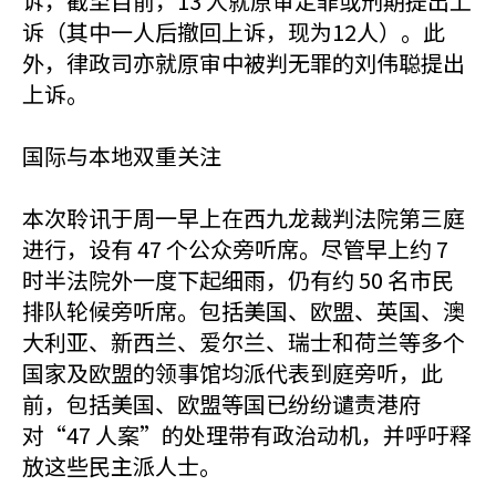
诉，截至目前，13 人就原审定罪或刑期提出上
诉（其中一人后撤回上诉，现为12人）。此
外，律政司亦就原审中被判无罪的刘伟聪提出
上诉。
国际与本地双重关注
本次聆讯于周一早上在西九龙裁判法院第三庭
进行，设有 47 个公众旁听席。尽管早上约 7
时半法院外一度下起细雨，仍有约 50 名市民
排队轮候旁听席。包括美国、欧盟、英国、澳
大利亚、新西兰、爱尔兰、瑞士和荷兰等多个
国家及欧盟的领事馆均派代表到庭旁听，此
前，包括美国、欧盟等国已纷纷谴责港府
对“47 人案”的处理带有政治动机，并呼吁释
放这些民主派人士。