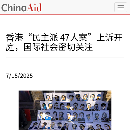
T
o
g
g
l
香港“民主派 47人案”上诉开
e
n
庭，国际社会密切关注
a
v
i
g
a
7/15/2025
t
i
o
n