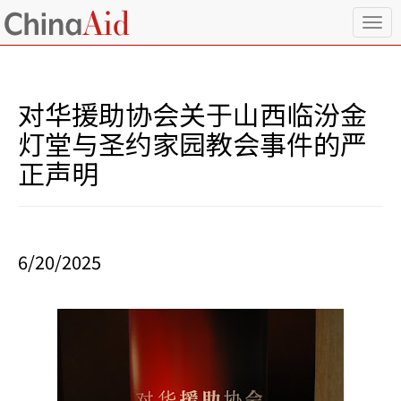
T
o
g
g
l
对华援助协会关于山西临汾金
e
n
灯堂与圣约家园教会事件的严
a
正声明
v
i
g
a
t
i
6/20/2025
o
n