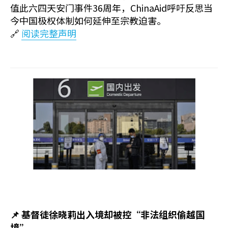
值此六四天安门事件36周年，ChinaAid呼吁反思当
今中国极权体制如何延伸至宗教迫害。
🔗
阅读完整声明
📌 基督徒
徐晓莉
出入境却被控“非法组织偷越国
境”