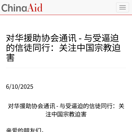
T
o
g
g
l
对华援助协会通讯 - 与受逼迫
e
n
的信徒同行：关注中国宗教迫
a
害
v
i
g
a
t
i
6/10/2025
o
n
对华援助协会通讯 - 与受逼迫的信徒同行：关
注中国宗教迫害
亲爱的朋友们，