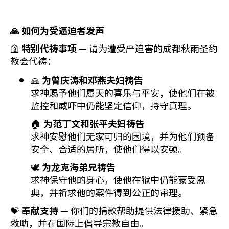
🙏 如何为受逼迫者发声
🛐
特别代祷事项
— 请为遭受严迫害的成都秋雨圣约
教会代祷：
🙏
为曾庆涛和邓燕夫妇祷告
求神赐予他们属天的喜乐与平安，使他们在被
监控和威吓中仍能坚定信仰，持守真理。
🏠
为范丁文和张平夫妇祷告
求神安慰他们无家可归的困境，并为他们预备
安全、合适的居所，使他们得以安顿。
🕊️
为龙克海弟兄祷告
求神保守他的身心，使他在狱中仍能蒙受恩
典，并祈求他的案件得到公正的审理。
💝
奉献支持
— 你们的捐款帮助提供法律援助、紧急
救助，并在国际上倡导宗教自由。