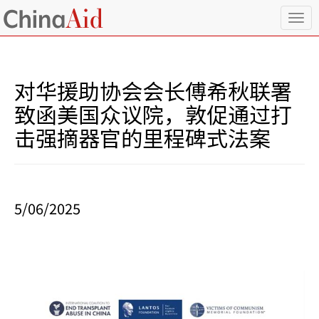
T
o
g
g
l
对华援助协会会长傅希秋联署
e
n
致函美国众议院，敦促通过打
a
击强摘器官的里程碑式法案
v
i
g
a
t
i
5/06/2025
o
n