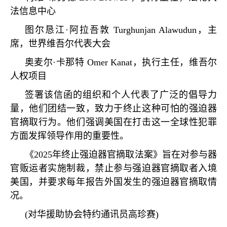
法信息中心
图尔恳江·阿拉吾敦
Turghunjan Alawudun
，主
席，世界维吾尔代表大会
奥麦尔·卡那特
Omer Kanat
，执行主任，维吾尔
人权项目
签署该信函的组织和个人代表了广泛的倡导力
量，他们团结一致，致力于终止这种可怕的强迫器
官摘取行为。他们强调美国在打击这一全球性犯罪
方面发挥领导作用的重要性。
《
2025
年终止强迫器官摘取法案》旨在对参与器
官贩运者实施制裁，禁止参与强迫器官摘取者入境
美国，并要求每年报告外国发生的强迫器官摘取情
况。
(
对华援助协会特约通讯员高珍赛
)