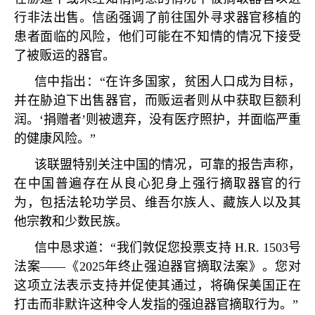
行非法出售。信函强调了前往国外寻求器官移植的
患者面临的风险，他们可能在不知情的情况下接受
了被贩运的器官。
信中指出：“在许多国家，贫困人口成为目标，
并在胁迫下出售器官，而贩运者则从中获取巨额利
润。‘捐赠者’则被遗弃，没有医疗照护，并面临严重
的健康风险。”
该联盟特别关注中国的情况，可靠的报告声称，
在中国普遍存在从良心犯身上强行摘取器官的行
为，包括法轮功学员、维吾尔族人、藏族人以及其
他宗教和少数民族。
信中恳求道：“我们敦促您投票支持
H.R. 1503
号
法案——《
2025
年终止强迫器官摘取法案》。您对
这项立法表示支持并促使其通过，将确保美国正在
打击而非默许这种令人发指的强迫器官摘取行为。”