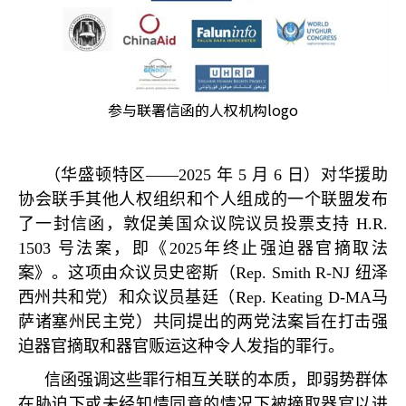
参与联署信函的人权机构logo
（华盛顿特区——
2025
年
5
月
6
日）对华援助
协会联手其他人权组织和个人组成的一个联盟发布
了一封信函，敦促美国众议院议员投票支持
H.R.
1503
号法案，即《
2025
年终止强迫器官摘取法
案》。这项由众议员史密斯（
Rep. Smith R-NJ
纽泽
西州共和党）和众议员基廷（
Rep. Keating D-MA
马
萨诸塞州民主党）共同提出的两党法案旨在打击强
迫器官摘取和器官贩运这种令人发指的罪行。
信函强调这些罪行相互关联的本质，即弱势群体
在胁迫下或未经知情同意的情况下被摘取器官以进