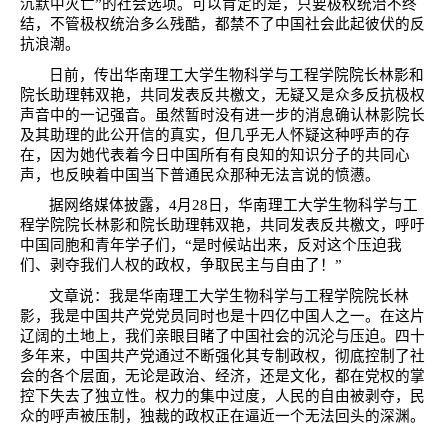
沉默中灭亡”的社会选项。可以肯定的是，只要极权统治不终
结，不管极权统治多么残酷，都禁不了中国社会此起彼伏的反
抗浪潮。
日前，传出华南理工大学生物科学与工程学院院长林影和
院长助理韩双艳，共同发表反共檄文，无疑又是众多反抗极权
声音中的一记强音。虽然暂时没有进一步的消息确认林影院长
及其助理的此公开信的真实，但几乎无人怀疑这种呼声的存
在，因为她代表着今日中国所有有良知的知识分子的共同心
声，也反映着中国当下普通民众那种无法言说的愤懑。
据网络媒体披露，
4
月
28
日，华南理工大学生物科学与工
程学院院长林影和院长助理韩双艳，共同发表反共檄文，呼吁
中国同胞和青年学子们，“是时候站出来，反对这个压迫我
们、剥夺我们人权的政权，争取民主与自由了！”
文章说：我是华南理工大学生物科学与工程学院院长林
影，我是中国共产党党员同时也是十四亿中国人之一。在这片
辽阔的土地上，我们亲眼目睹了中国社会的沉沦与压迫。四十
多年来，中国共产党通过不断强化其专制政权，彻底控制了社
会的各个层面，无论是政治、经济，还是文化，都在党权的掌
控下失去了独立性。权力的集中过度，人民的自由被剥夺，民
众的呼声被压制，独裁的政权正在逼近一个无法回头的深渊。