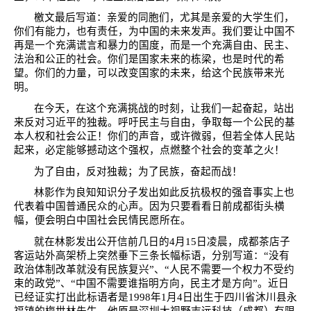
檄文最后写道：亲爱的同胞们，尤其是亲爱的大学生们，
你们有能力，也有责任，为中国的未来发声。我们要让中国不
再是一个充满谎言和暴力的国度，而是一个充满自由、民主、
法治和公正的社会。你们是国家未来的栋梁，也是时代的希
望。你们的力量，可以改变国家的未来，给这个民族带来光
明。
在今天，在这个充满挑战的时刻，让我们一起奋起，站出
来反对习近平的独裁。呼吁民主与自由，争取每一个公民的基
本人权和社会公正！你们的声音，或许微弱，但若全体人民站
起来，必定能够撼动这个强权，点燃整个社会的变革之火！
为了自由，反对独裁；为了民族，奋起而战！
林影作为良知知识分子发出如此反抗极权的强音事实上也
代表着中国普通民众的心声。因为只要看看日前成都街头横
幅，便会明白中国社会民情民愿所在。
就在林影发出公开信前几日的
4
月
15
日凌晨，成都茶店子
客运站外高架桥上突然垂下三条长幅标语，分别写道：“没有
政治体制改革就没有民族复兴”、“人民不需要一个权力不受约
束的政党”、“中国不需要谁指明方向，民主才是方向”。近日
已经证实打出此标语者是
1998
年
1
月
4
日出生于四川省沐川县永
福镇的梅世林先生，他原是深圳大视野志远科技（成都）有限