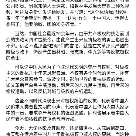
公司职员。另据知情人士透露，梅世林事发当天曾将
13
秒短视
频、照片及身份证发送给网友，并写道：“这个标语我已经准
备一年了希望帮忙传播一下。”认为“作为一个中国人，活得太
委屈了，他要呐喊，哪怕粉身碎骨。”
当然，中国社会最近
70
余年来，由于共产极权的统治而制
造的灾难可谓旷古绝今，由此产生出来反抗极权的勇士也层出
不穷。远者不说那些“右派”们的言论，就是在文革那么严酷的
阶级专政下，仍然产生出林昭、张志新、李九莲等等反抗极权
的勇士。
可以说中国人民为了争取现代文明的尊严与权利，对极权
主义的反抗几十年来风起云涌。不仅有各个时代的勇士，还有
广大民众普遍参与，波及全国，影响世界的反抗极权的运动。
如文革后西单民主墙运动，到后来的八九民主运动，再后来的
维权运动，以及反抗封城与极权的白纸运动。
这些不同时代涌现出来对极权统治的反抗，代表着中国人
民追求人类普世文明的心声，代表着中国人民作为人类大家庭
中的一员，要求尊严与权利的强烈愿望，同时也展示着中国人
民有着不怕牺牲的抗争勇气与行动。
今天，无论林影及其助理，还是梅世林，从底层到高知，
事实都在传承着中国几十年反抗极权争取人权的庚脉。而这种