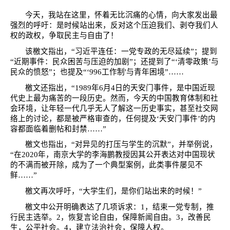
今天，我站在这里，怀着无比沉痛的心情，向大家发出最
强烈的呼吁：是时候站出来，反对这个压迫我们、剥夺我们人
权的政权，争取民主与自由了！
该檄文指出，“习近平连任：一党专政的无尽延续”；提到
“近期事件：民众困苦与压迫的加剧”；还提到了“‘清零政策’与
民众的愤怒”；也提及“‘
996
工作制
'
与青年困境”……
檄文还指出，“
1989
年
6
月
4
日的天安门事件，是中国近现
代史上最为痛苦的一段历史。然而，今天的中国教育体制和社
会环境，让年轻一代几乎无人了解这一历史事实，甚至社交网
络上的讨论，都是被严格审查的，任何提及‘天安门事件’的内
容都面临着删帖和封禁……”
檄文也指出，“对异见的打压与学生的沉默”，并举例说，
“在
2020
年，南京大学的李海鹏教授因其公开表达对中国现状
的不满而被开除，成为了一个典型案例，此类事件屡见不
鲜……”
檄文再次呼吁，“大学生们，是你们站出来的时候！”
檄文中公开明确表达了几项诉求：
1
，结束一党专制，推
行民主选举。
2
，恢复言论自由，保障新闻自由。
3
，改善民
生，公平社会。
4
，建立法治社会，保障人权。