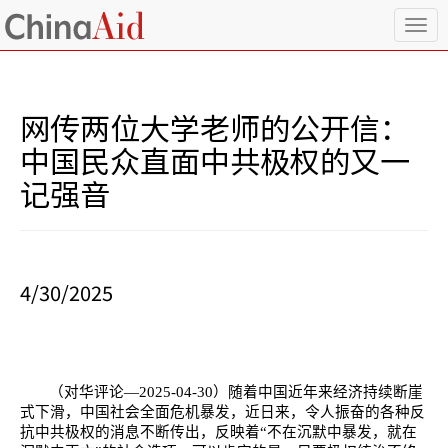
T
o
g
g
l
网传两位大学老师的公开信：
e
n
中国民众直面中共极权的又一
a
记强音
v
i
g
a
t
i
4/30/2025
o
n
（对华评论—
2025-04-30
）随着中国近年来经济持续断崖
式下滑，中国社会全面危机暴发，近日来，令人振奋的各种反
抗中共极权的消息不断传出，反映着“不在沉默中暴发，就在