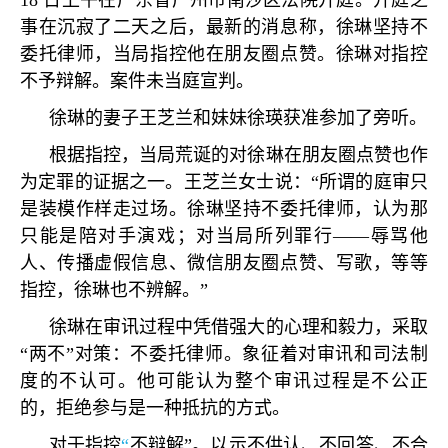
18
日上午在广东省广州市南沙区法院开庭。开庭之
事在沉寂了二天之后，最新的消息称，徐琳坚持不
委托律师，当局指控他在朋友圈点赞。徐琳对指控
不予辩解。案件未当庭宣判。
徐琳的妻子王芝兰和妹妹徐瑛获准参加了旁听。
根据指控，当局荒诞的对徐琳在朋友圈点赞也作
为定罪的证据之一。王芝兰女士说：
“
所谓的庭审只
是装模作样走过场。徐琳坚持不委托律师，认为那
只能是陪对手演戏；对当局所列罪行
——
辱骂他
人、传播虚假信息、微信朋友圈点赞、写歌，等等
指控，徐琳也不辨解。
”
徐琳在审讯过程中凭借强大的心理和毅力，采取
“
两不
”
对策：不委托律师。象征着对审讯和司法制
度的不认可。他可能认为整个审讯过程是不公正
的，拒绝参与是一种抵抗的方式。
对于指控
“
不辩解
”
。以示不供认、不回答、不合