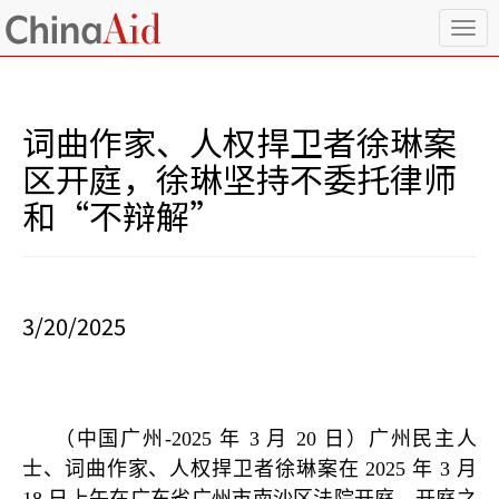
T
o
g
g
l
词曲作家、人权捍卫者徐琳案
e
n
区开庭，徐琳坚持不委托律师
a
和“不辩解”
v
i
g
a
t
i
3/20/2025
o
n
（中国广州
-2025
年
3
月
20
日）广州民主人
士、词曲作家、人权捍卫者徐琳案在
2025
年
3
月