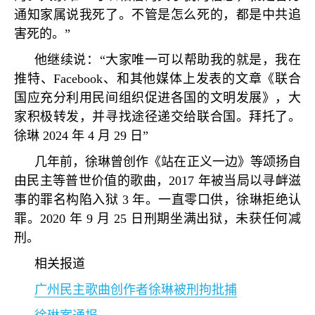
通知家属说我死了。不管是怎么死的，都是中共追
害死的。
”
他继续说：
“
大家唯一可以帮助我的就是，我在
推特、
Facebook
、和其他媒体上发表的文章《联合
国应充分利用民间组织促进各国的文明发展》，大
家积极转发，并寻找途径递交给联合国。拜托了。
徐琳
2024
年
4
月
29
日
”
几年前，徐琳曾创作《站在正义一边》等颂扬自
由民主等普世价值的歌曲，
2017
年被当局以寻衅滋
事的罪名构陷入狱
3
年。一直零口供，徐琳拒绝认
罪。
2020
年
9
月
25
日刑期坐满出狱，未获任何减
刑。
相关报道
广州民主歌曲创作者徐琳被刑拘批捕