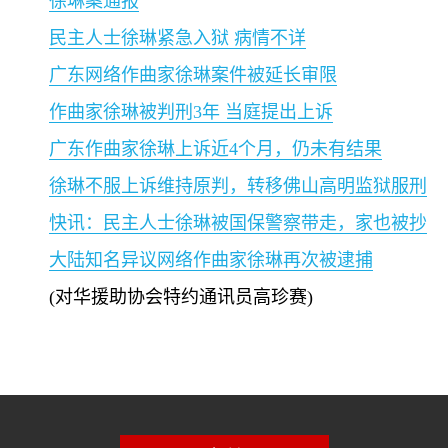
徐琳案通报
民主人士徐琳紧急入狱 病情不详
广东网络作曲家徐琳案件被延长审限
作曲家徐琳被判刑
3
年 当庭提出上诉
广东作曲家徐琳上诉近
4
个月，仍未有结果
徐琳不服上诉维持原判，转移佛山高明监狱服刑
快讯：民主人士徐琳被国保警察带走，家也被抄
大陆知名异议网络作曲家徐琳再次被逮捕
(
对华援助协会特约通讯员高珍赛
)