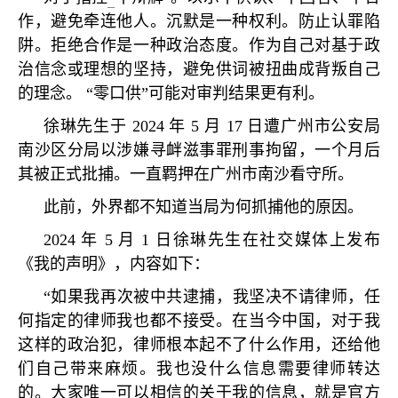
作，避免牵连他人。沉默是一种权利。防止认罪陷
阱。拒绝合作是一种政治态度。作为自己对基于政
治信念或理想的坚持，避免供词被扭曲成背叛自己
的理念。
“
零口供
”
可能对审判结果更有利。
徐琳先生于
2024
年
5
月
17
日遭广州市公安局
南沙区分局以涉嫌寻衅滋事罪刑事拘留，一个月后
其被正式批捕。一直羁押在广州市南沙看守所。
此前，外界都不知道当局为何抓捕他的原因。
2024
年
5
月
1
日徐琳先生在社交媒体上发布
《我的声明》，内容如下：
“
如果我再次被中共逮捕，我坚决不请律师，任
何指定的律师我也都不接受。在当今中国，对于我
这样的政治犯，律师根本起不了什么作用，还给他
们自己带来麻烦。我也没什么信息需要律师转达
的。大家唯一可以相信的关于我的信息，就是官方